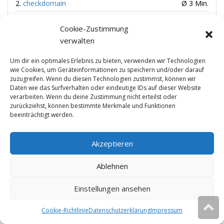
checkdomain
Ø 3 Min.
Linevast
Ø 6 Min.
Cookie-Zustimmung
dogado
Ø 8 Min.
verwalten
1&1
Ø 12 Min.
Um dir ein optimales Erlebnis zu bieten, verwenden wir Technologien
All-Inkl.com
Ø 14 Min.
wie Cookies, um Geräteinformationen zu speichern und/oder darauf
zuzugreifen. Wenn du diesen Technologien zustimmst, können wir
ONE.com
Ø 19 Min.
Daten wie das Surfverhalten oder eindeutige IDs auf dieser Website
webgo
Ø 20 Min.
verarbeiten. Wenn du deine Zustimmung nicht erteilst oder
zurückziehst, können bestimmte Merkmale und Funktionen
manitu
Ø 20 Min.
beeinträchtigt werden.
Strato
Ø 42 Min.
Akzeptieren
» Mehr erfahren
Ablehnen
Schnellste Ladezeit
Einstellungen ansehen
Mittwald
0,00 Sek.
Cookie-Richtlinie
Datenschutzerklärung
Impressum
Diese Website verwendet Cookies.
Ok
Weitere Infos
Linevast
0,01 Sek.