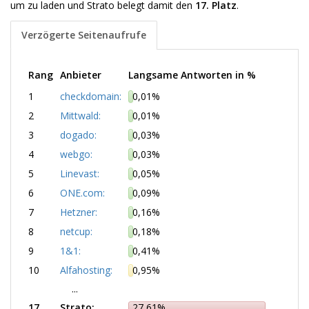
um zu laden und Strato belegt damit den
17. Platz
.
Verzögerte Seitenaufrufe
Rang
Anbieter
Langsame Antworten in %
1
checkdomain:
0,01%
2
Mittwald:
0,01%
3
dogado:
0,03%
4
webgo:
0,03%
5
Linevast:
0,05%
6
ONE.com:
0,09%
7
Hetzner:
0,16%
8
netcup:
0,18%
9
1&1:
0,41%
10
Alfahosting:
0,95%
...
17
Strato:
27,61%