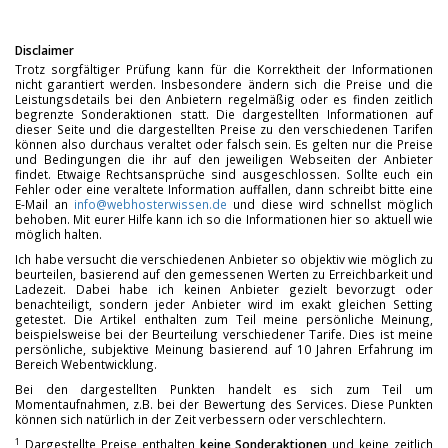
Disclaimer
Trotz sorgfältiger Prüfung kann für die Korrektheit der Informationen
nicht garantiert werden. Insbesondere ändern sich die Preise und die
Leistungsdetails bei den Anbietern regelmäßig oder es finden zeitlich
begrenzte Sonderaktionen statt. Die dargestellten Informationen auf
dieser Seite und die dargestellten Preise zu den verschiedenen Tarifen
können also durchaus veraltet oder falsch sein. Es gelten nur die Preise
und Bedingungen die ihr auf den jeweiligen Webseiten der Anbieter
findet. Etwaige Rechtsansprüche sind ausgeschlossen. Sollte euch ein
Fehler oder eine veraltete Information auffallen, dann schreibt bitte eine
E-Mail an
info@webhosterwissen.de
und diese wird schnellst möglich
behoben. Mit eurer Hilfe kann ich so die Informationen hier so aktuell wie
möglich halten.
Ich habe versucht die verschiedenen Anbieter so objektiv wie möglich zu
beurteilen, basierend auf den gemessenen Werten zu Erreichbarkeit und
Ladezeit. Dabei habe ich keinen Anbieter gezielt bevorzugt oder
benachteiligt, sondern jeder Anbieter wird im exakt gleichen Setting
getestet. Die Artikel enthalten zum Teil meine persönliche Meinung,
beispielsweise bei der Beurteilung verschiedener Tarife. Dies ist meine
persönliche, subjektive Meinung basierend auf 10 Jahren Erfahrung im
Bereich Webentwicklung.
Bei den dargestellten Punkten handelt es sich zum Teil um
Momentaufnahmen, z.B. bei der Bewertung des Services. Diese Punkten
können sich natürlich in der Zeit verbessern oder verschlechtern.
1
Dargestellte Preise enthalten
keine Sonderaktionen
und keine zeitlich