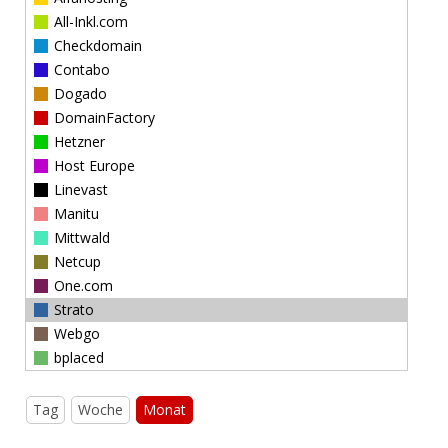
All-Inkl.com
Checkdomain
Contabo
Dogado
DomainFactory
Hetzner
Host Europe
Linevast
Manitu
Mittwald
Netcup
One.com
Strato
Webgo
bplaced
Tag
Woche
Monat