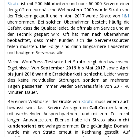
Strato
ist mit 500 Mitarbeitern und über 60.000 Servern einer
der größten europäische Webhostern. 2009 wurde Strato von
der Telekom gekauft und im April 2017 wurde Strato von
1&1
übernommen. Bei solchen Übernahmen besteht häufig die
Gefahr, dass die Qualität leidet, da oftmals am Service und an
der Technik gespart wird. Oft hat man nach Übernahmen
beobachtet, dass mehr Kunden sich die Serverressourcen
teilen mussten. Die Folge sind dann langsamere Ladezeiten
und häufigere Serverausfälle.
Meine WordPress-Testseite bei Strato zeigt durchwachsene
Ergebnisse: Von
September 2016 bis Mai 2017
sowie
April
bis Juni 2018 war die Erreichbarkeit schlecht
. Leider waren
dies keine individuellen Störungen, sondern an mehreren
Tagen passierten immer wieder Serverausfälle von 20 - 40
Minuten Dauer.
Bei einem Webhoster der Größe von
Strato
muss einem auch
bewusst sein, dass Service-Anfragen im
Call-Center
landen,
mit wechselnden Ansprechpartnern, und mit zum Teil recht
langen Antwortzeiten. Ebenso habe ich Strato also
nicht
kundenorientiert
wahrgenommen: Eine gekündigte Domain
wurde mir von Strato erneut in Rechnung gestellt. Auf