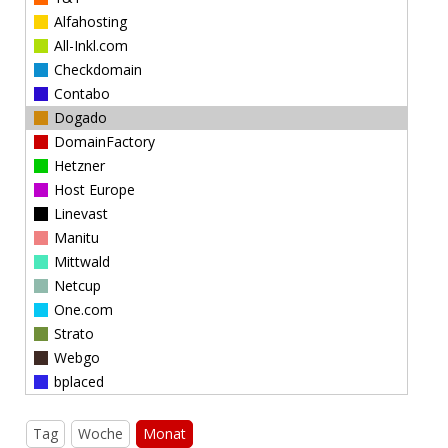
Alfahosting
All-Inkl.com
Checkdomain
Contabo
Dogado
DomainFactory
Hetzner
Host Europe
Linevast
Manitu
Mittwald
Netcup
One.com
Strato
Webgo
bplaced
Tag
Woche
Monat