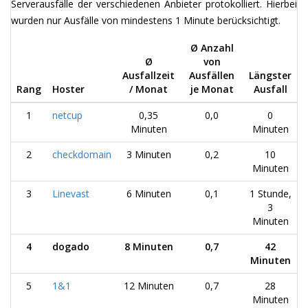
Serverausfälle der verschiedenen Anbieter protokolliert. Hierbei
wurden nur Ausfälle von mindestens 1 Minute berücksichtigt.
Ø Anzahl
Ø
von
Ausfallzeit
Ausfällen
Längster
Rang
Hoster
/ Monat
je Monat
Ausfall
1
netcup
0,35
0,0
0
Minuten
Minuten
2
checkdomain
3 Minuten
0,2
10
Minuten
3
Linevast
6 Minuten
0,1
1 Stunde,
3
Minuten
4
dogado
8 Minuten
0,7
42
Minuten
5
1&1
12 Minuten
0,7
28
Minuten