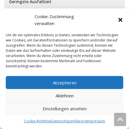
Geringste Ausfallzeit
Cookie-Zustimmung
netcup
Ø 0 Min.
verwalten
checkdomain
Ø 3 Min.
Linevast
Ø 6 Min.
Um dir ein optimales Erlebnis zu bieten, verwenden wir Technologien
wie Cookies, um Geräteinformationen zu speichern und/oder darauf
dogado
Ø 8 Min.
zuzugreifen. Wenn du diesen Technologien zustimmst, können wir
Daten wie das Surfverhalten oder eindeutige IDs auf dieser Website
1&1
Ø 12 Min.
verarbeiten. Wenn du deine Zustimmung nicht erteilst oder
zurückziehst, können bestimmte Merkmale und Funktionen
All-Inkl.com
Ø 14 Min.
beeinträchtigt werden.
ONE.com
Ø 19 Min.
webgo
Ø 20 Min.
Akzeptieren
manitu
Ø 20 Min.
Ablehnen
Strato
Ø 43 Min.
» Mehr erfahren
Einstellungen ansehen
Cookie-Richtlinie
Datenschutzerklärung
Impressum
Diese Website verwendet Cookies.
Ok
Weitere Infos
Schnellste Ladezeit