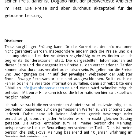
seinen Preis, daher ist Dogado nicht der preiswerteste Anbieter
im Test. Die Preise sind aber durchaus akzeptabel für die
gebotene Leistung.
Disclaimer
Trotz sorgfältiger Prüfung kann für die Korrektheit der Informationen
nicht garantiert werden. Insbesondere ändern sich die Preise und die
Leistungsdetails bei den Anbietern regelmäßig oder es finden zeitlich
begrenzte Sonderaktionen statt. Die dargestellten Informationen auf
dieser Seite und die dargestellten Preise zu den verschiedenen Tarifen
können also durchaus veraltet oder falsch sein. Es gelten nur die Preise
und Bedingungen die ihr auf den jeweiligen Webseiten der Anbieter
findet. Etwaige Rechtsansprüche sind ausgeschlossen. Sollte euch ein
Fehler oder eine veraltete Information auffallen, dann schreibt bitte eine
E-Mail an
info@webhosterwissen.de
und diese wird schnellst möglich
behoben. Mit eurer Hilfe kann ich so die Informationen hier so aktuell wie
möglich halten.
Ich habe versucht die verschiedenen Anbieter so objektiv wie möglich zu
beurteilen, basierend auf den gemessenen Werten zu Erreichbarkeit und
Ladezeit. Dabei habe ich keinen Anbieter gezielt bevorzugt oder
benachteiligt, sondern jeder Anbieter wird im exakt gleichen Setting
getestet. Die Artikel enthalten zum Teil meine persönliche Meinung,
beispielsweise bei der Beurteilung verschiedener Tarife. Dies ist meine
persönliche, subjektive Meinung basierend auf 10 Jahren Erfahrung im
Bereich Webentwicklung.