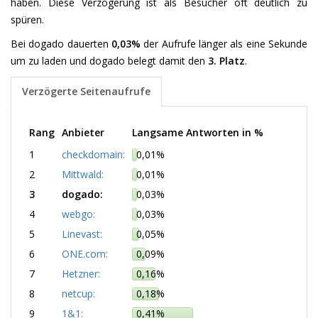
haben. Diese Verzögerung ist als Besucher oft deutlich zu
spüren.
Bei dogado dauerten
0,03%
der Aufrufe länger als eine Sekunde
um zu laden und dogado belegt damit den
3. Platz
.
Verzögerte Seitenaufrufe
Rang
Anbieter
Langsame Antworten in %
1
checkdomain:
0,01%
2
Mittwald:
0,01%
3
dogado:
0,03%
4
webgo:
0,03%
5
Linevast:
0,05%
6
ONE.com:
0,09%
7
Hetzner:
0,16%
8
netcup:
0,18%
9
1&1:
0,41%