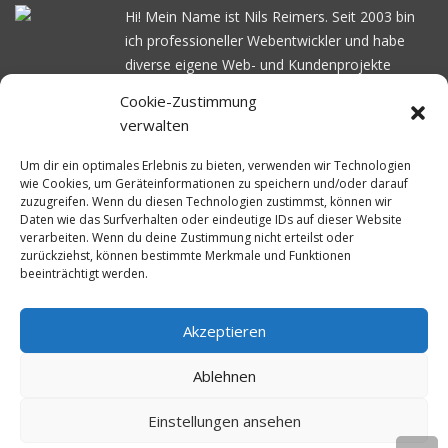
Hi! Mein Name ist Nils Reimers. Seit 2003 bin
ich professioneller Webentwickler und habe
diverse eigene Web- und Kundenprojekte
realisiert. Dabei musste ich feststellen, dass es
Cookie-Zustimmung
schwierig ist gutes Webhosting zu finden: Bei
verwalten
vielen Anbietern ärgert man sich über
häufige
Serverausfälle
oder über
langsame
Um dir ein optimales Erlebnis zu bieten, verwenden wir Technologien
wie Cookies, um Geräteinformationen zu speichern und/oder darauf
Ladezeiten
. Deswegen habe ich im Mai 2016
zuzugreifen. Wenn du diesen Technologien zustimmst, können wir
angefangen, die bekanntesten Webhoster
Daten wie das Surfverhalten oder eindeutige IDs auf dieser Website
systematisch zu testen und deren
verarbeiten. Wenn du deine Zustimmung nicht erteilst oder
zurückziehst, können bestimmte Merkmale und Funktionen
Erreichbarkeit und Ladezeit für eine typische
beeinträchtigt werden.
Website basierend auf dem beliebten CMS-
System WordPress zu protokollieren. Auf
WebhosterWissen.de werte ich diese
Akzeptieren
Messungen kontinuierlich aus und gebe euch
Ablehnen
unabhängige Empfehlungen für den idealen
Webhoster.
Einstellungen ansehen