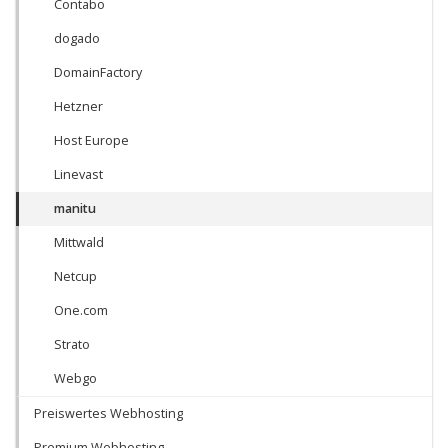
Contabo
dogado
DomainFactory
Hetzner
Host Europe
Linevast
manitu
Mittwald
Netcup
One.com
Strato
Webgo
Preiswertes Webhosting
Premium Webhosting