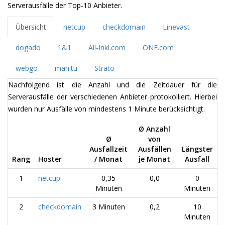
Serverausfälle der Top-10 Anbieter.
Übersicht
netcup
checkdomain
Linevast
dogado
1&1
All-Inkl.com
ONE.com
webgo
manitu
Strato
Nachfolgend ist die Anzahl und die Zeitdauer für die
Serverausfälle der verschiedenen Anbieter protokolliert. Hierbei
wurden nur Ausfälle von mindestens 1 Minute berücksichtigt.
Ø Anzahl
Ø
von
Ausfallzeit
Ausfällen
Längster
Rang
Hoster
/ Monat
je Monat
Ausfall
1
netcup
0,35
0,0
0
Minuten
Minuten
2
checkdomain
3 Minuten
0,2
10
Minuten