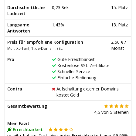
Durchschnittliche
0,23 Sek.
15. Platz
Ladezeit
Langsame
1,43%
13. Platz
Antworten
Preis für empfohlene Konfiguration
2,50 € /
Monat
Multi XL-Tarif, 1 .de-Domain, SSL
Pro
Gute Erreichbarkeit
Kostenlose SSL-Zertifikate
Schneller Service
Einfache Bedienung
Contra
Aufschaltung externer Domains
kostet Geld
Gesamtbewertung
4,5
von
5
Sternen
Mein Fazit
Erreichbarkeit
manitu hat im Test eine
gute Erreichbarkeit
von 99,95%.