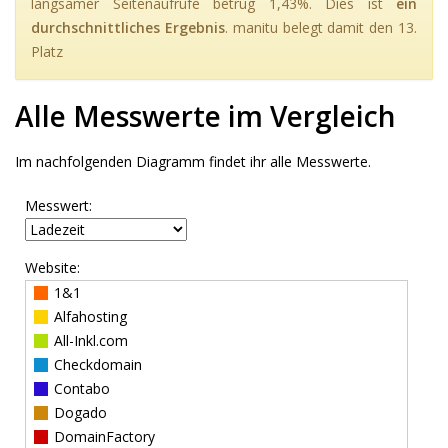
langsamer Seitenaufrufe betrug 1,43%. Dies ist
ein
durchschnittliches Ergebnis
. manitu belegt damit den 13.
Platz
Alle Messwerte im Vergleich
Im nachfolgenden Diagramm findet ihr alle Messwerte.
Messwert:
Website:
1&1
Alfahosting
All-Inkl.com
Checkdomain
Contabo
Dogado
DomainFactory