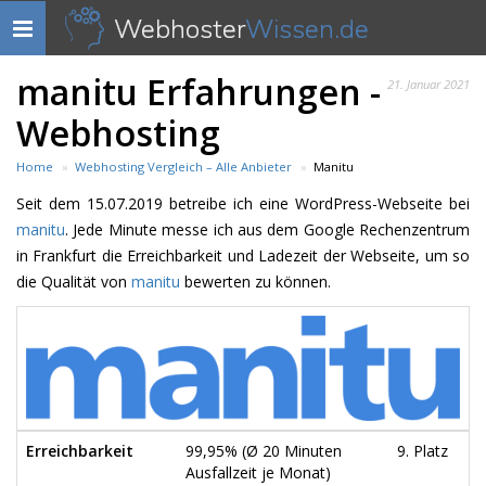
Webhoster
Wissen.de
Navigation
anzeigen
manitu Erfahrungen -
21. Januar 2021
Webhosting
Home
Webhosting Vergleich – Alle Anbieter
Manitu
Seit dem 15.07.2019 betreibe ich eine WordPress-Webseite bei
manitu
. Jede Minute messe ich aus dem Google Rechenzentrum
in Frankfurt die Erreichbarkeit und Ladezeit der Webseite, um so
die Qualität von
manitu
bewerten zu können.
Erreichbarkeit
99,95% (Ø 20 Minuten
9. Platz
Ausfallzeit je Monat)