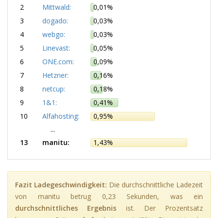
2
Mittwald:
0,01%
3
dogado:
0,03%
4
webgo:
0,03%
5
Linevast:
0,05%
6
ONE.com:
0,09%
7
Hetzner:
0,16%
8
netcup:
0,18%
9
1&1:
0,41%
10
Alfahosting:
0,95%
...
13
manitu:
1,43%
Fazit Ladegeschwindigkeit:
Die durchschnittliche Ladezeit
von manitu betrug 0,23 Sekunden, was ein
durchschnittliches Ergebnis
ist. Der Prozentsatz