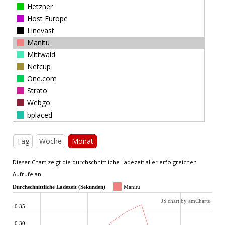
Hetzner
Host Europe
Linevast
Manitu
Mittwald
Netcup
One.com
Strato
Webgo
bplaced
Tag
Woche
Monat
Dieser Chart zeigt die durchschnittliche Ladezeit aller erfolgreichen
Aufrufe an.
Durchschnittliche Ladezeit (Sekunden)
Manitu
JS chart by amCharts
0.35
0.30