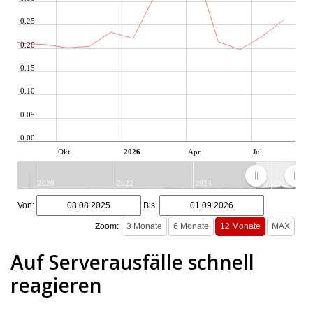
0.25
0.20
0.15
0.10
0.05
0.00
Okt
2026
Apr
Jul
2020
2022
2024
2026
JS chart by amCharts
Von:
Bis:
Zoom:
Auf Serverausfälle schnell
reagieren