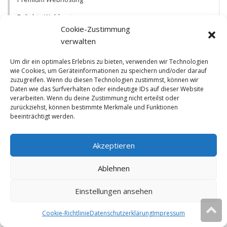
Beliebte Webhoster
Cookie-Zustimmung
Kostenlose SSL-Zertifikate
verwalten
Kostenloses Webhosting
Um dir ein optimales Erlebnis zu bieten, verwenden wir Technologien
wie Cookies, um Geräteinformationen zu speichern und/oder darauf
zuzugreifen. Wenn du diesen Technologien zustimmst, können wir
Know-How
Daten wie das Surfverhalten oder eindeutige IDs auf dieser Website
verarbeiten. Wenn du deine Zustimmung nicht erteilst oder
Lohnt sich ein eigener Server? Vor- & Nachteile
zurückziehst, können bestimmte Merkmale und Funktionen
beeinträchtigt werden.
Was kostet Webhosting?
Wichtigste Kriterien für guten Webspace
Akzeptieren
Vermeidbare Fehler bei der Wahl des Webspace-Angebots
Ablehnen
Welchen Webspace-Tarif wählen?
Braucht meine Website SSL?
Einstellungen ansehen
Erreichbarkeit und Ladezeit von Websites messen
Cookie-Richtlinie
Datenschutzerklärung
Impressum
Diese Website verwendet Cookies.
Ok
Weitere Infos