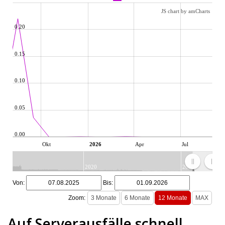
JS chart by amCharts
0.20
0.15
0.10
0.05
0.00
Okt
2026
Apr
Jul
2020
2025
JS chart by amCharts
Von:
Bis:
Zoom:
Auf Serverausfälle schnell