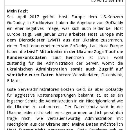
1,5
von
5
Sternen
Mein Fazit
Seit April 2017 gehört Host Europe dem US-Konzern
GoDaddy. In Fachkreisen haben die Angebote von GoDaddy
ein eher negatives Image, was sich auch leider bei Host
Europe zeigt. Seit Januar 2018
arbeitet Host Europe mit
dem Dienstleister LvivIT! aus der Ukraine
zusammen,
einem Tochterunternehmen von GoDaddy. Laut Host Europe
haben
die LvivIT Mitarbeiter in der Ukraine Zugriff auf die
Kundenkontodaten
. Laut Berichten ist LvivIT wohl
zuständig für die Administration der Server, womit die
ukrainischen Administration somit auch Zugriff auf
sämtliche eurer Daten hätten
: Websitedaten, Datenbank,
E-Mails.
Gute Serveradminstratoren kosten Geld, da aber GoDaddy
für aggressive Kosteneinsparungen bekannt ist, ist es ein
logischer Schritt die Administration in ein Niedriglohnland wie
die Ukraine zu outsourcen. Der Datenschutz wird in der
Ukraine leider nicht sehr ernst genommen und ich persönlich
frage mich, wie vertrauenswürdig Administration mit
Niedriglohn aus der Ukraine sind.
Meine Daten möchte ich
Host Europe nicht anvertrauen.
. Erste Probleme gab es