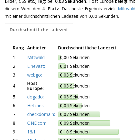
Bilder, CSS etc.) liegt bei
0,03 Sekunden
. Host Europe belegt mit
diesem Wert den
4. Platz
. Das beste Ergebnis erzielt
Mittwald
mit einer durchschnittlichen Ladezeit von 0,00 Sekunden.
Durchschnittliche Ladezeit
Rang
Anbieter
Durchschnittliche Ladezeit
1
Mittwald:
0,00 Sekunden
2
Linevast:
0,01 Sekunden
3
webgo:
0,03 Sekunden
Host
4
0,03 Sekunden
Europe:
5
dogado:
0,03 Sekunden
6
Hetzner:
0,04 Sekunden
7
checkdomain:
0,07 Sekunden
8
ONE.com:
0,09 Sekunden
9
1&1:
0,10 Sekunden