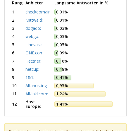
Rang
Anbieter
Langsame Antworten in %
1
checkdomain:
0,01%
2
Mittwald:
0,01%
3
dogado:
0,03%
4
webgo:
0,03%
5
Linevast:
0,05%
6
ONE.com:
0,09%
7
Hetzner:
0,16%
8
netcup:
0,18%
9
1&1:
0,41%
10
Alfahosting:
0,95%
11
All-Inkl.com:
1,24%
Host
12
1,41%
Europe: