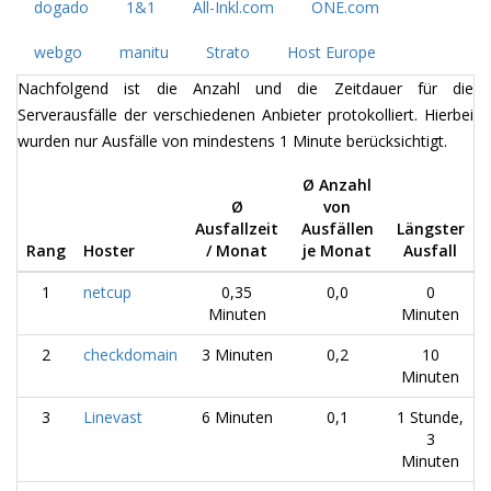
dogado
1&1
All-Inkl.com
ONE.com
webgo
manitu
Strato
Host Europe
Nachfolgend ist die Anzahl und die Zeitdauer für die
Serverausfälle der verschiedenen Anbieter protokolliert. Hierbei
wurden nur Ausfälle von mindestens 1 Minute berücksichtigt.
Ø Anzahl
Ø
von
Ausfallzeit
Ausfällen
Längster
Rang
Hoster
/ Monat
je Monat
Ausfall
1
netcup
0,35
0,0
0
Minuten
Minuten
2
checkdomain
3 Minuten
0,2
10
Minuten
3
Linevast
6 Minuten
0,1
1 Stunde,
3
Minuten