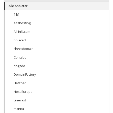
Alle Anbieter
1&1
Alfahosting
All-Inkl.com
bplaced
checkdomain
Contabo
dogado
DomainFactory
Hetzner
Host Europe
Linevast
manitu