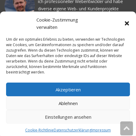
ich professioneller Webentwickler und habe
diverse eigene Web- und Kundenprojekte
realisiert. Dabei musste ich feststellen, dass es
Cookie-Zustimmung
schwierig ist gutes Webhosting zu finden: Bei
verwalten
vielen Anbietern ärgert man sich über
häufige
Serverausfälle
oder über
langsame
Um dir ein optimales Erlebnis zu bieten, verwenden wir Technologien
Ladezeiten
. Deswegen habe ich im Mai 2016
wie Cookies, um Geräteinformationen zu speichern und/oder darauf
zuzugreifen. Wenn du diesen Technologien zustimmst, können wir
angefangen, die bekanntesten Webhoster
Daten wie das Surfverhalten oder eindeutige IDs auf dieser Website
systematisch zu testen und deren
verarbeiten. Wenn du deine Zustimmung nicht erteilst oder
Erreichbarkeit und Ladezeit für eine typische
zurückziehst, können bestimmte Merkmale und Funktionen
beeinträchtigt werden.
Website basierend auf dem beliebten CMS-
System WordPress zu protokollieren. Auf
WebhosterWissen.de werte ich diese
Akzeptieren
Messungen kontinuierlich aus und gebe euch
Ablehnen
unabhängige Empfehlungen für den idealen
Webhoster.
Einstellungen ansehen
Cookie-Richtlinie
Datenschutzerklärung
Impressum
© 2026
WebhosterWissen.de
Diese Website verwendet Cookies.
Ok
Weitere Infos