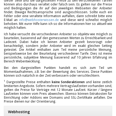
dieser Seite und die dargestellten Preise zu den verschiedenen Tarifen
können also durchaus veraltet oder falsch sein. Es gelten nur die Preise
und Bedingungen die ihr auf den jeweiligen Webseiten der Anbieter
findet. Etwaige Rechtsansprüche sind ausgeschlossen. Sollte euch ein
Fehler oder eine veraltete Information auffallen, dann schreibt bitte eine
E-Mail an
info@webhosterwissen.de
und diese wird schnellst möglich
behoben. Mit eurer Hilfe kann ich so die Informationen hier so aktuell wie
möglich halten.
Ich habe versucht die verschiedenen Anbieter so objektiv wie möglich zu
beurteilen, basierend auf den gemessenen Werten zu Erreichbarkeit und
Ladezeit. Dabei habe ich keinen Anbieter gezielt bevorzugt oder
benachteiligt, sondern jeder Anbieter wird im exakt gleichen Setting
getestet. Die Artikel enthalten zum Teil meine persönliche Meinung,
beispielsweise bei der Beurteilung verschiedener Tarife. Dies ist meine
persönliche, subjektive Meinung basierend auf 10 Jahren Erfahrung im
Bereich Webentwicklung.
Bei den dargestellten Punkten handelt es sich zum Teil um
Momentaufnahmen, z.B. bei der Bewertung des Services. Diese Punkten
können sich natürlich in der Zeit verbessern oder verschlechtern.
1
Dargestellte Preise enthalten
keine Sonderaktionen
und keine zeitlich
limitierten Angebote. Sofern mehrere Vertragslaufzeiten vorhanden sind,
gelten die Preise für Verträge mit 12 Monate Laufzeit. Kürzer / längere
Laufzeiten können vom Preis abweichen. Ebenso können Extrakosten für
Einrichtung oder Addons wie Domains und SSL-Zertifikate anfallen. Die
Preise dienen nur der Orientierung.
Webhosting