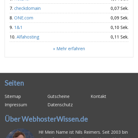
checkdomain
0,07 Sek.
ONE.com
0,09 Sek.
1&1
0,10 Sek.
Alfahosting
0,11 Sek.
» Mehr erfahren
Seiten
Sitemap
Gutscheine
Kontakt
Impressum
Datenschutz
Über WebhosterWissen.de
Hi! Mein Name ist Nils Reimers. Seit 2003 bin