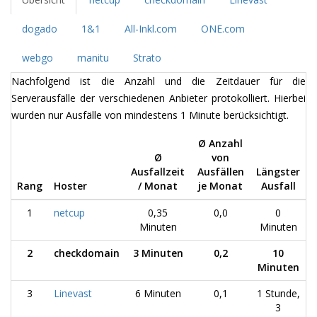
dogado
1&1
All-Inkl.com
ONE.com
webgo
manitu
Strato
Nachfolgend ist die Anzahl und die Zeitdauer für die
Serverausfälle der verschiedenen Anbieter protokolliert. Hierbei
wurden nur Ausfälle von mindestens 1 Minute berücksichtigt.
Ø Anzahl
Ø
von
Ausfallzeit
Ausfällen
Längster
Rang
Hoster
/ Monat
je Monat
Ausfall
1
netcup
0,35
0,0
0
Minuten
Minuten
2
checkdomain
3 Minuten
0,2
10
Minuten
3
Linevast
6 Minuten
0,1
1 Stunde,
3