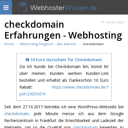
Webhoster
Wissen.de
Navigation
anzeigen
checkdomain
14. Februar 2020
Erfahrungen - Webhosting
Home
Webhosting Vergleich – Alle Anbieter
checkdomain
10 Euro Gutschein für Checkdomain
Da ich Kunde bei Checkdomain bin, könnt ihr
über meinen Kunden werben Kunden-Link
bestellen und erhaltet als Dankeschön 10 Euro
Rabatt:
https://www.checkdomain.de/?
pid=23055d74
Seit dem 27.10.2017 betreibe ich eine WordPress-Webseite bei
checkdomain
. Jede Minute messe ich aus dem Google
Rechenzentrum in Frankfurt die Erreichbarkeit und Ladezeit der
Webseite, um so die Qualität von
checkdomain
bewerten zu