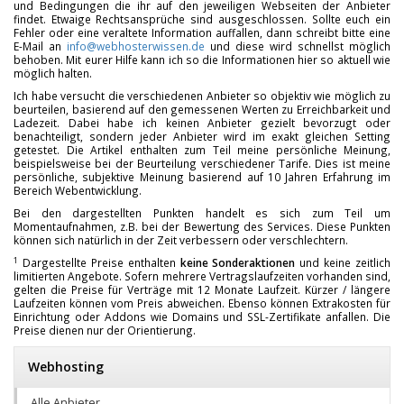
und Bedingungen die ihr auf den jeweiligen Webseiten der Anbieter
findet. Etwaige Rechtsansprüche sind ausgeschlossen. Sollte euch ein
Fehler oder eine veraltete Information auffallen, dann schreibt bitte eine
E-Mail an
info@webhosterwissen.de
und diese wird schnellst möglich
behoben. Mit eurer Hilfe kann ich so die Informationen hier so aktuell wie
möglich halten.
Ich habe versucht die verschiedenen Anbieter so objektiv wie möglich zu
beurteilen, basierend auf den gemessenen Werten zu Erreichbarkeit und
Ladezeit. Dabei habe ich keinen Anbieter gezielt bevorzugt oder
benachteiligt, sondern jeder Anbieter wird im exakt gleichen Setting
getestet. Die Artikel enthalten zum Teil meine persönliche Meinung,
beispielsweise bei der Beurteilung verschiedener Tarife. Dies ist meine
persönliche, subjektive Meinung basierend auf 10 Jahren Erfahrung im
Bereich Webentwicklung.
Bei den dargestellten Punkten handelt es sich zum Teil um
Momentaufnahmen, z.B. bei der Bewertung des Services. Diese Punkten
können sich natürlich in der Zeit verbessern oder verschlechtern.
1
Dargestellte Preise enthalten
keine Sonderaktionen
und keine zeitlich
limitierten Angebote. Sofern mehrere Vertragslaufzeiten vorhanden sind,
gelten die Preise für Verträge mit 12 Monate Laufzeit. Kürzer / längere
Laufzeiten können vom Preis abweichen. Ebenso können Extrakosten für
Einrichtung oder Addons wie Domains und SSL-Zertifikate anfallen. Die
Preise dienen nur der Orientierung.
Webhosting
Alle Anbieter