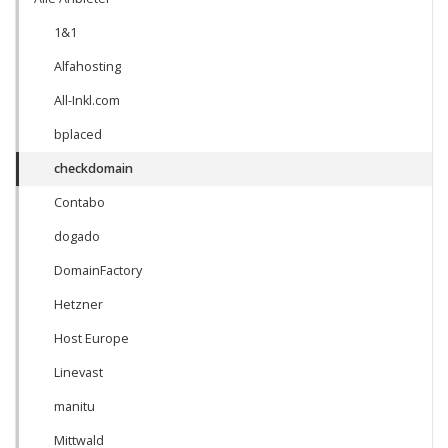
1&1
Alfahosting
All-Inkl.com
bplaced
checkdomain
Contabo
dogado
DomainFactory
Hetzner
Host Europe
Linevast
manitu
Mittwald