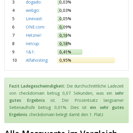
3
dogado:
0,03%
4
webgo:
0,03%
5
Linevast:
0,05%
6
ONE.com:
0,09%
7
Hetzner:
0,16%
8
netcup:
0,18%
9
1&1:
0,41%
10
Alfahosting:
0,95%
Fazit Ladegeschwindigkeit:
Die durchschnittliche Ladezeit
von checkdomain betrug 0,07 Sekunden, was ein
sehr
gutes Ergebnis
ist. Der Prozentsatz langsamer
Seitenaufrufe betrug 0,01%. Dies ist
ein sehr gutes
Ergebnis
. checkdomain belegt damit den 1. Platz