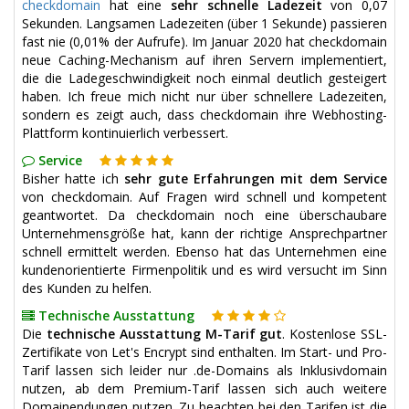
checkdomain
hat eine
sehr schnelle Ladezeit
von 0,07
Sekunden. Langsamen Ladezeiten (über 1 Sekunde) passieren
fast nie (0,01% der Aufrufe). Im Januar 2020 hat checkdomain
neue Caching-Mechanism auf ihren Servern implementiert,
die die Ladegeschwindigkeit noch einmal deutlich gesteigert
haben. Ich freue mich nicht nur über schnellere Ladezeiten,
sondern es zeigt auch, dass checkdomain ihre Webhosting-
Plattform kontinuierlich verbessert.
Service
Bisher hatte ich
sehr gute Erfahrungen mit dem Service
von checkdomain. Auf Fragen wird schnell und kompetent
geantwortet. Da checkdomain noch eine überschaubare
Unternehmensgröße hat, kann der richtige Ansprechpartner
schnell ermittelt werden. Ebenso hat das Unternehmen eine
kundenorientierte Firmenpolitik und es wird versucht im Sinn
des Kunden zu helfen.
Technische Ausstattung
Die
technische Ausstattung M-Tarif gut
. Kostenlose SSL-
Zertifikate von Let's Encrypt sind enthalten. Im Start- und Pro-
Tarif lassen sich leider nur .de-Domains als Inklusivdomain
nutzen, ab dem Premium-Tarif lassen sich auch weitere
Domainendungen nutzen. Zu beachten bei den Tarifen ist die