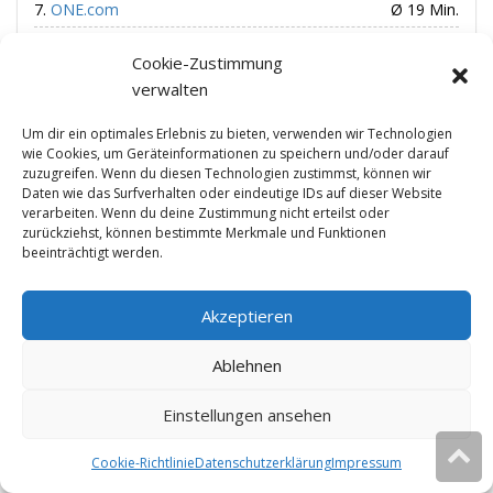
ONE.com
Ø 19 Min.
webgo
Ø 20 Min.
Cookie-Zustimmung
manitu
Ø 20 Min.
verwalten
Strato
Ø 42 Min.
Um dir ein optimales Erlebnis zu bieten, verwenden wir Technologien
» Mehr erfahren
wie Cookies, um Geräteinformationen zu speichern und/oder darauf
zuzugreifen. Wenn du diesen Technologien zustimmst, können wir
Daten wie das Surfverhalten oder eindeutige IDs auf dieser Website
verarbeiten. Wenn du deine Zustimmung nicht erteilst oder
Schnellste Ladezeit
zurückziehst, können bestimmte Merkmale und Funktionen
beeinträchtigt werden.
Mittwald
0,00 Sek.
Akzeptieren
Linevast
0,01 Sek.
webgo
0,03 Sek.
Ablehnen
Host Europe
0,03 Sek.
Einstellungen ansehen
dogado
0,03 Sek.
Hetzner
0,04 Sek.
Cookie-Richtlinie
Datenschutzerklärung
Impressum
Diese Website verwendet Cookies.
Ok
Weitere Infos