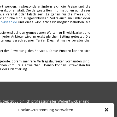
tiert werden. Insbesondere ändern sich die Preise und die
raktionen statt. Die dargestellten Informationen auf dieser
us veraltet oder falsch sein. Es gelten nur die Preise und
ansprüche sind ausgeschlossen. Sollte euch ein Fehler oder
rwissen.de
und diese wird schnellst möglich behoben. Mit
 basierend auf den gemessenen Werten zu Erreichbarkeit und
 jeder Anbieter wird im exakt gleichen Setting getestet. Die
teilung verschiedener Tarife. Dies ist meine persönliche,
ei der Bewertung des Services. Diese Punkten können sich
Angebote. Sofern mehrere Vertragslaufzeiten vorhanden sind,
 können vom Preis abweichen. Ebenso können Extrakosten für
r der Orientierung.
. Seit 2003 bin ich professioneller Webentwickler und
Kundenprojekte realisiert. Dabei musste ich
Cookie-Zustimmung verwalten
ist gutes Webhosting zu finden: Bei vielen Anbietern