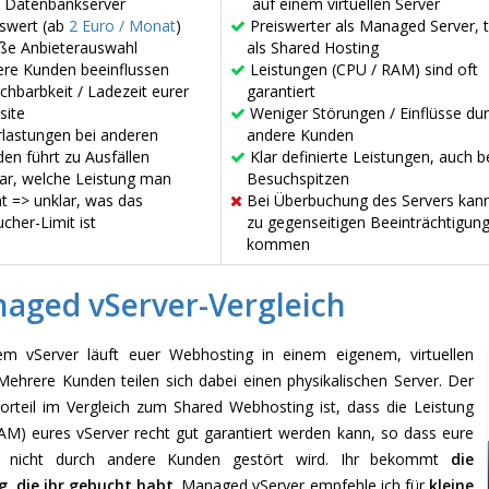
 Datenbankserver
auf einem virtuellen Server
iswert (ab
2 Euro / Monat
)
Preiswerter als Managed Server, 
ße Anbieterauswahl
als Shared Hosting
re Kunden beeinflussen
Leistungen (CPU / RAM) sind oft
ichbarbkeit / Ladezeit eurer
garantiert
site
Weniger Störungen / Einflüsse du
lastungen bei anderen
andere Kunden
en führt zu Ausfällen
Klar definierte Leistungen, auch b
ar, welche Leistung man
Besuchspitzen
t => unklar, was das
Bei Überbuchung des Servers kan
cher-Limit ist
zu gegenseitigen Beeinträchtigun
kommen
aged vServer-Vergleich
em vServer läuft euer Webhosting in einem eigenem, virtuellen
Mehrere Kunden teilen sich dabei einen physikalischen Server. Der
orteil im Vergleich zum Shared Webhosting ist, dass die Leistung
AM) eures vServer recht gut garantiert werden kann, so dass eure
e nicht durch andere Kunden gestört wird. Ihr bekommt
die
g, die ihr gebucht habt
. Managed vServer empfehle ich für
kleine