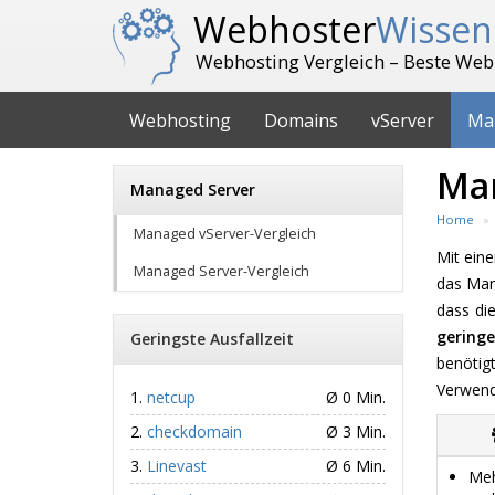
Webhoster
Wissen
Webhosting Vergleich – Beste Web
Webhosting
Domains
vServer
Ma
Ma
Managed Server
Home
Managed vServer-Vergleich
Mit ein
Managed Server-Vergleich
das Man
dass di
geringe
Geringste Ausfallzeit
benötig
Verwend
netcup
Ø 0 Min.
checkdomain
Ø 3 Min.
Linevast
Ø 6 Min.
Meh