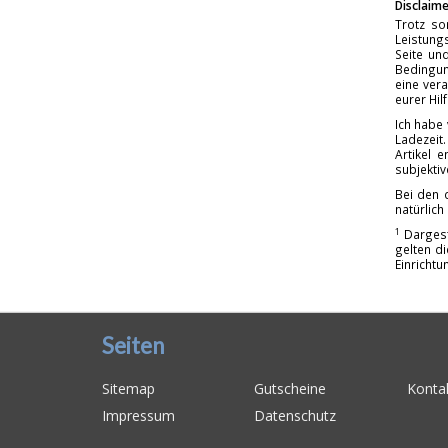
Disclaime
Trotz so
Leistungs
Seite un
Bedingun
eine vera
eurer Hil
Ich habe
Ladezeit.
Artikel 
subjekti
Bei den 
natürlich
1
Dargest
gelten d
Einrichtu
Seiten
Sitemap
Gutscheine
Konta
Impressum
Datenschutz