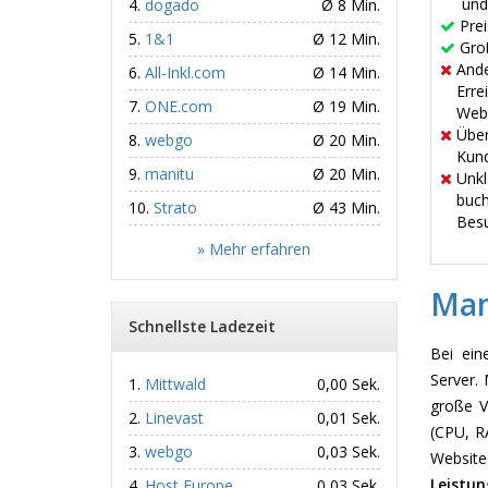
und
dogado
Ø 8 Min.
Pre
1&1
Ø 12 Min.
Gro
Ande
All-Inkl.com
Ø 14 Min.
Erre
ONE.com
Ø 19 Min.
Web
Über
webgo
Ø 20 Min.
Kund
manitu
Ø 20 Min.
Unkl
buch
Strato
Ø 43 Min.
Besu
» Mehr erfahren
Man
Schnellste Ladezeit
Bei ein
Server. 
Mittwald
0,00 Sek.
große V
Linevast
0,01 Sek.
(CPU, R
webgo
0,03 Sek.
Websit
Leistun
Host Europe
0,03 Sek.