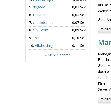
bis mit
dogado
0,03 Sek.
Webseit
Hetzner
0,04 Sek.
Gute An
checkdomain
0,07 Sek.
Weiter
ONE.com
0,09 Sek.
1&1
0,10 Sek.
Man
Alfahosting
0,11 Sek.
Manage
» Mehr erfahren
Einschr
Gute Ma
doch ein
sehr ho
Fälle. 
Server 
Weiter