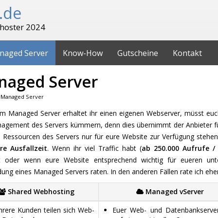
.de
hoster 2024
naged Server
Know-How
Gutscheine
Kontakt
naged Server
Managed Server
em Managed Server erhaltet ihr einen eigenen Webserver, müsst eu
agement des Servers kümmern, denn dies übernimmt der Anbieter für 
e Ressourcen des Servers nur für eure Website zur Verfügung stehen
re Ausfallzeit
. Wenn ihr viel Traffic habt (
ab 250.000 Aufrufe 
t oder wenn eure Website entsprechend wichtig für eueren unte
ung eines Managed Servers raten. In den anderen Fällen rate ich eh
Shared Webhosting
Managed vServer
rere Kunden teilen sich Web-
Euer Web- und Datenbankserver