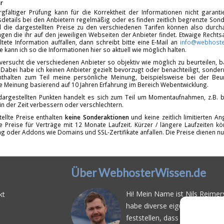
r
rgfältiger Prüfung kann für die Korrektheit der Informationen nicht garan
details bei den Anbietern regelmäßig oder es finden zeitlich begrenzte Sonde
d die dargestellten Preise zu den verschiedenen Tarifen können also durcha
gen die ihr auf den jeweiligen Webseiten der Anbieter findet. Etwaige Rechts
ltete Information auffallen, dann schreibt bitte eine E-Mail an
info@webhoste
fe kann ich so die Informationen hier so aktuell wie möglich halten.
 versucht die verschiedenen Anbieter so objektiv wie möglich zu beurteilen,
 Dabei habe ich keinen Anbieter gezielt bevorzugt oder benachteiligt, sondern
enthalten zum Teil meine persönliche Meinung, beispielsweise bei der Beur
ve Meinung basierend auf 10 Jahren Erfahrung im Bereich Webentwicklung.
dargestellten Punkten handelt es sich zum Teil um Momentaufnahmen, z.B. b
 in der Zeit verbessern oder verschlechtern.
ellte Preise enthalten
keine Sonderaktionen
und keine zeitlich limitierten 
ie Preise für Verträge mit 12 Monate Laufzeit. Kürzer / längere Laufzeiten
ng oder Addons wie Domains und SSL-Zertifikate anfallen. Die Preise dienen nu
Über WebhosterWissen.de
Hi! Mein Name ist Nils Reimers
kt
habe diverse eigene Web- und 
feststellen, dass es schwierig 