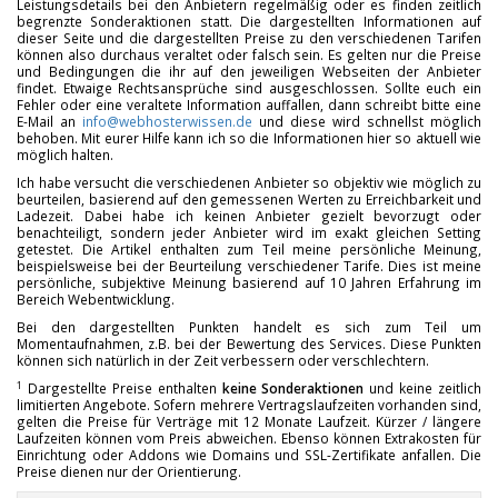
Leistungsdetails bei den Anbietern regelmäßig oder es finden zeitlich
begrenzte Sonderaktionen statt. Die dargestellten Informationen auf
dieser Seite und die dargestellten Preise zu den verschiedenen Tarifen
können also durchaus veraltet oder falsch sein. Es gelten nur die Preise
und Bedingungen die ihr auf den jeweiligen Webseiten der Anbieter
findet. Etwaige Rechtsansprüche sind ausgeschlossen. Sollte euch ein
Fehler oder eine veraltete Information auffallen, dann schreibt bitte eine
E-Mail an
info@webhosterwissen.de
und diese wird schnellst möglich
behoben. Mit eurer Hilfe kann ich so die Informationen hier so aktuell wie
möglich halten.
Ich habe versucht die verschiedenen Anbieter so objektiv wie möglich zu
beurteilen, basierend auf den gemessenen Werten zu Erreichbarkeit und
Ladezeit. Dabei habe ich keinen Anbieter gezielt bevorzugt oder
benachteiligt, sondern jeder Anbieter wird im exakt gleichen Setting
getestet. Die Artikel enthalten zum Teil meine persönliche Meinung,
beispielsweise bei der Beurteilung verschiedener Tarife. Dies ist meine
persönliche, subjektive Meinung basierend auf 10 Jahren Erfahrung im
Bereich Webentwicklung.
Bei den dargestellten Punkten handelt es sich zum Teil um
Momentaufnahmen, z.B. bei der Bewertung des Services. Diese Punkten
können sich natürlich in der Zeit verbessern oder verschlechtern.
1
Dargestellte Preise enthalten
keine Sonderaktionen
und keine zeitlich
limitierten Angebote. Sofern mehrere Vertragslaufzeiten vorhanden sind,
gelten die Preise für Verträge mit 12 Monate Laufzeit. Kürzer / längere
Laufzeiten können vom Preis abweichen. Ebenso können Extrakosten für
Einrichtung oder Addons wie Domains und SSL-Zertifikate anfallen. Die
Preise dienen nur der Orientierung.