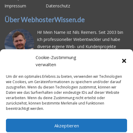
Impressum
Datenschutz
Über WebhosterWissen.de
Hi! Mein Name ist Nils Reimers. Seit 2003 bin
ich professioneller Webentwickler und habe
diverse eigene Web- und Kundenprojekte
realisiert. Dabei musste ich feststellen, dass es
Cookie-Zustimmung
schwierig ist gutes Webhosting zu finden: Bei
verwalten
vielen Anbietern ärgert man sich über
häufige
Serverausfälle
oder über
langsame
Um dir ein optimales Erlebnis zu bieten, verwenden wir Technologien
Ladezeiten
. Deswegen habe ich im Mai 2016
wie Cookies, um Geräteinformationen zu speichern und/oder darauf
zuzugreifen. Wenn du diesen Technologien zustimmst, können wir
angefangen, die bekanntesten Webhoster
Daten wie das Surfverhalten oder eindeutige IDs auf dieser Website
systematisch zu testen und deren
verarbeiten. Wenn du deine Zustimmung nicht erteilst oder
Erreichbarkeit und Ladezeit für eine typische
zurückziehst, können bestimmte Merkmale und Funktionen
beeinträchtigt werden.
Website basierend auf dem beliebten CMS-
System WordPress zu protokollieren. Auf
WebhosterWissen.de werte ich diese
Akzeptieren
Messungen kontinuierlich aus und gebe euch