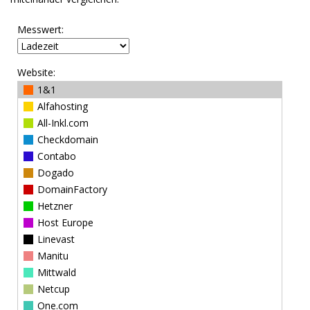
Messwert:
Website:
1&1
Alfahosting
All-Inkl.com
Checkdomain
Contabo
Dogado
DomainFactory
Hetzner
Host Europe
Linevast
Manitu
Mittwald
Netcup
One.com