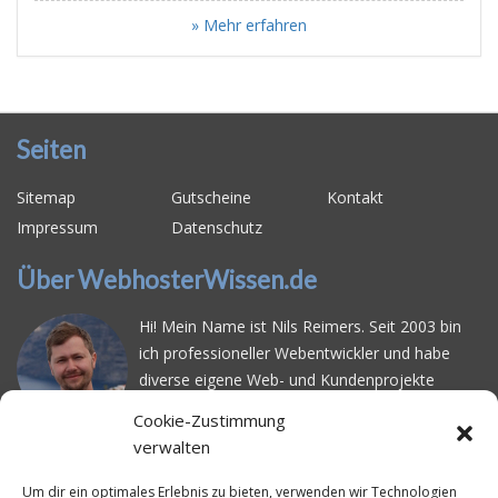
» Mehr erfahren
Seiten
Sitemap
Gutscheine
Kontakt
Impressum
Datenschutz
Über WebhosterWissen.de
Hi! Mein Name ist Nils Reimers. Seit 2003 bin
ich professioneller Webentwickler und habe
diverse eigene Web- und Kundenprojekte
realisiert. Dabei musste ich feststellen, dass es
Cookie-Zustimmung
schwierig ist gutes Webhosting zu finden: Bei
verwalten
vielen Anbietern ärgert man sich über
häufige
Serverausfälle
oder über
langsame
Um dir ein optimales Erlebnis zu bieten, verwenden wir Technologien