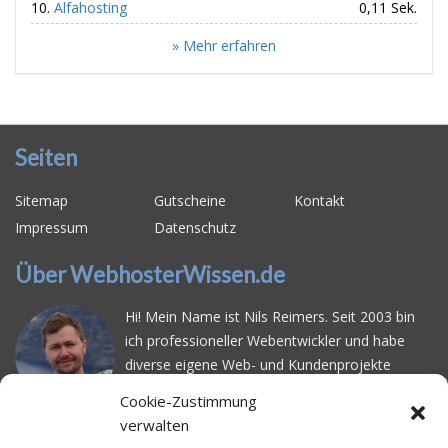
Alfahosting
0,11 Sek.
» Mehr erfahren
Seiten
Sitemap
Gutscheine
Kontakt
Impressum
Datenschutz
Über WebhosterWissen.de
Hi! Mein Name ist Nils Reimers. Seit 2003 bin
ich professioneller Webentwickler und habe
diverse eigene Web- und Kundenprojekte
realisiert. Dabei musste ich feststellen, dass es
Cookie-Zustimmung
schwierig ist gutes Webhosting zu finden: Bei
verwalten
vielen Anbietern ärgert man sich über
häufige