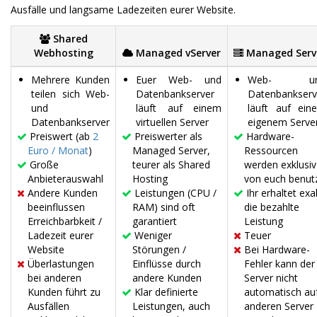
Ausfälle und langsame Ladezeiten eurer Website.
Shared
Webhosting
Managed vServer
Managed Serv
Mehrere Kunden
Euer Web- und
Web- un
teilen sich Web-
Datenbankserver
Datenbankserv
und
läuft auf einem
läuft auf ein
Datenbankserver
virtuellen Server
eigenem Serve
Preiswert (ab
2
Preiswerter als
Hardware-
Euro / Monat
)
Managed Server,
Ressourcen
Große
teurer als Shared
werden exklusiv
Anbieterauswahl
Hosting
von euch benut
Andere Kunden
Leistungen (CPU /
Ihr erhaltet exa
beeinflussen
RAM) sind oft
die bezahlte
Erreichbarbkeit /
garantiert
Leistung
Ladezeit eurer
Weniger
Teuer
Website
Störungen /
Bei Hardware-
Überlastungen
Einflüsse durch
Fehler kann der
bei anderen
andere Kunden
Server nicht
Kunden führt zu
Klar definierte
automatisch au
Ausfällen
Leistungen, auch
anderen Server