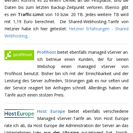
werden. Kommt es zu einem Defekt an der Festplatte, sind die
Daten bis zum letzten Backup-Zeitpunkt verloren. Ebenso gibt
es ein
Traffic-Limit
von 10 bzw. 20 TB. Jedes weitere TB wird
mit 1,19 Euro berechnet. Die Shared-Webhosting-Tarife von
Hetzner habe ich hier getestet:
Hetzner Erfahrungen - Shared
Webhosting
.
Profihost
bietet ebenfalls managed vServer an.
Ich betreue einen Kunden, der für seinen
Webshop einen managed vServer von
Profihost benutzt. Bisher bin ich mit der Erreichbarkeit und der
Leistung des Server zufrieden, Störungen gab es nur selten und
der Service reagiert bei Anfragen schnell. Allerdings haben die
Tarife auch einen stolzen Preis.
Host Europe
bietet ebenfalls verschiedene
Managed vServer-Tarife an. Von Host Europe
rate ich ab, da Host Europe die Administration der Server an das
Unternehmen
Lviv aus der Ukraine
ausgelagert hat. Sprich,