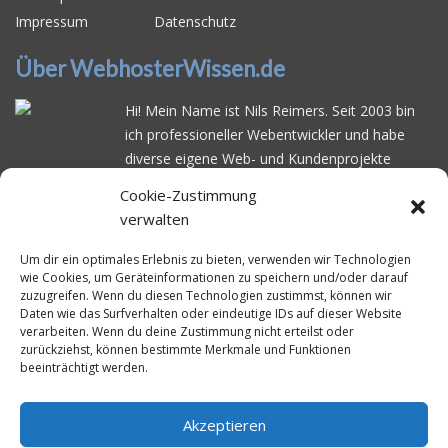
Impressum
Datenschutz
Über WebhosterWissen.de
Hi! Mein Name ist Nils Reimers. Seit 2003 bin
ich professioneller Webentwickler und habe
diverse eigene Web- und Kundenprojekte
realisiert. Dabei musste ich feststellen, dass es
Cookie-Zustimmung
schwierig ist gutes Webhosting zu finden: Bei
verwalten
vielen Anbietern ärgert man sich über
häufige
Serverausfälle
oder über
langsame
Um dir ein optimales Erlebnis zu bieten, verwenden wir Technologien
wie Cookies, um Geräteinformationen zu speichern und/oder darauf
Ladezeiten
. Deswegen habe ich im Mai 2016
zuzugreifen. Wenn du diesen Technologien zustimmst, können wir
angefangen, die bekanntesten Webhoster
Daten wie das Surfverhalten oder eindeutige IDs auf dieser Website
systematisch zu testen und deren
verarbeiten. Wenn du deine Zustimmung nicht erteilst oder
zurückziehst, können bestimmte Merkmale und Funktionen
Erreichbarkeit und Ladezeit für eine typische
beeinträchtigt werden.
Website basierend auf dem beliebten CMS-
System WordPress zu protokollieren. Auf
WebhosterWissen.de werte ich diese
Akzeptieren
Messungen kontinuierlich aus und gebe euch