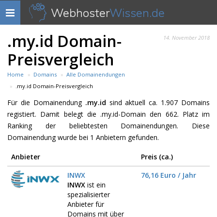
Webhoster
Wissen.de
Navigation
anzeigen
.my.id Domain-
14. November 2018
Preisvergleich
Home
Domains
Alle Domainendungen
.my.id Domain-Preisvergleich
Für die Domainendung
.my.id
sind aktuell ca. 1.907 Domains
registiert. Damit belegt die .my.id-Domain den 662. Platz im
Ranking der beliebtesten Domainendungen. Diese
Domainendung wurde bei 1 Anbietern gefunden.
Anbieter
Preis (ca.)
INWX
76,16 Euro / Jahr
INWX
ist ein
spezialisierter
Anbieter für
Domains mit über