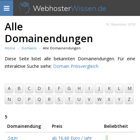
Webhoster
Wissen.de
Navigation
anzeigen
Alle
14. November 2018
Domainendungen
Home
Domains
Alle Domainendungen
Diese Seite listet alle bekannten Domainendungen. Für eine
interaktive Suche siehe:
Domain Preisvergleich
A
B
C
D
E
F
G
H
I
J
K
L
M
N
O
P
Q
R
S
T
U
V
W
X
Y
Z
5
Domainendung
Preis
Beliebtheit
.5g.in
ab 16,66 Euro / Jahr