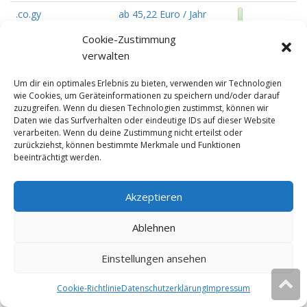
.co.gy
ab 45,22 Euro / Jahr
Cookie-Zustimmung
.co.hu
ab 14,99 Euro / Jahr
verwalten
.co.id
ab 76,16 Euro / Jahr
Um dir ein optimales Erlebnis zu bieten, verwenden wir Technologien
.co.il
ab 30,99 Euro / Jahr
wie Cookies, um Geräteinformationen zu speichern und/oder darauf
zuzugreifen. Wenn du diesen Technologien zustimmst, können wir
Daten wie das Surfverhalten oder eindeutige IDs auf dieser Website
.co.im
ab 39,90 Euro / Jahr
verarbeiten. Wenn du deine Zustimmung nicht erteilst oder
zurückziehst, können bestimmte Merkmale und Funktionen
.co.in
ab 11,29 Euro / Jahr
beeinträchtigt werden.
.co.ir
ab 49,90 Euro / Jahr
Akzeptieren
.co.it
ab 11,90 Euro / Jahr
Ablehnen
.co.je
ab 77,88 Euro / Jahr
.co.jp
ab 142,80 Euro / Jahr
Einstellungen ansehen
.co.ke
ab 70,77 Euro / Jahr
Cookie-Richtlinie
Datenschutzerklärung
Impressum
Diese Website verwendet Cookies.
Ok
Weitere Infos