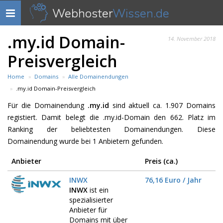
Webhoster
Wissen.de
Navigation
anzeigen
.my.id Domain-
14. November 2018
Preisvergleich
Home
Domains
Alle Domainendungen
.my.id Domain-Preisvergleich
Für die Domainendung
.my.id
sind aktuell ca. 1.907 Domains
registiert. Damit belegt die .my.id-Domain den 662. Platz im
Ranking der beliebtesten Domainendungen. Diese
Domainendung wurde bei 1 Anbietern gefunden.
Anbieter
Preis (ca.)
INWX
76,16 Euro / Jahr
INWX
ist ein
spezialisierter
Anbieter für
Domains mit über