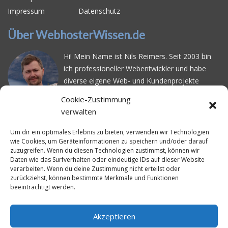
Impressum
Datenschutz
Über WebhosterWissen.de
Hi! Mein Name ist Nils Reimers. Seit 2003 bin
ich professioneller Webentwickler und habe
diverse eigene Web- und Kundenprojekte
realisiert. Dabei musste ich feststellen, dass es
Cookie-Zustimmung
schwierig ist gutes Webhosting zu finden: Bei
verwalten
vielen Anbietern ärgert man sich über
häufige
Serverausfälle
oder über
langsame
Um dir ein optimales Erlebnis zu bieten, verwenden wir Technologien
wie Cookies, um Geräteinformationen zu speichern und/oder darauf
Ladezeiten
. Deswegen habe ich im Mai 2016
zuzugreifen. Wenn du diesen Technologien zustimmst, können wir
angefangen, die bekanntesten Webhoster
Daten wie das Surfverhalten oder eindeutige IDs auf dieser Website
systematisch zu testen und deren
verarbeiten. Wenn du deine Zustimmung nicht erteilst oder
zurückziehst, können bestimmte Merkmale und Funktionen
Erreichbarkeit und Ladezeit für eine typische
beeinträchtigt werden.
Website basierend auf dem beliebten CMS-
System WordPress zu protokollieren. Auf
WebhosterWissen.de werte ich diese
Akzeptieren
Messungen kontinuierlich aus und gebe euch