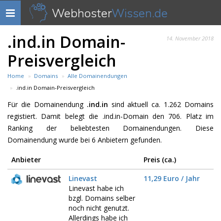
Webhoster
Wissen.de
Navigation
anzeigen
.ind.in Domain-
14. November 2018
Preisvergleich
Home
Domains
Alle Domainendungen
.ind.in Domain-Preisvergleich
Für die Domainendung
.ind.in
sind aktuell ca. 1.262 Domains
registiert. Damit belegt die .ind.in-Domain den 706. Platz im
Ranking der beliebtesten Domainendungen. Diese
Domainendung wurde bei 6 Anbietern gefunden.
Anbieter
Preis (ca.)
Linevast
11,29 Euro / Jahr
Linevast habe ich
bzgl. Domains selber
noch nicht genutzt.
Allerdings habe ich