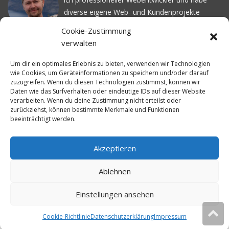
diverse eigene Web- und Kundenprojekte
realisiert. Dabei musste ich feststellen, dass es
Cookie-Zustimmung
schwierig ist gutes Webhosting zu finden: Bei
verwalten
vielen Anbietern ärgert man sich über
häufige
Serverausfälle
oder über
langsame
Um dir ein optimales Erlebnis zu bieten, verwenden wir Technologien
wie Cookies, um Geräteinformationen zu speichern und/oder darauf
Ladezeiten
. Deswegen habe ich im Mai 2016
zuzugreifen. Wenn du diesen Technologien zustimmst, können wir
angefangen, die bekanntesten Webhoster
Daten wie das Surfverhalten oder eindeutige IDs auf dieser Website
systematisch zu testen und deren
verarbeiten. Wenn du deine Zustimmung nicht erteilst oder
zurückziehst, können bestimmte Merkmale und Funktionen
Erreichbarkeit und Ladezeit für eine typische
beeinträchtigt werden.
Website basierend auf dem beliebten CMS-
System WordPress zu protokollieren. Auf
WebhosterWissen.de werte ich diese
Akzeptieren
Messungen kontinuierlich aus und gebe euch
Ablehnen
unabhängige Empfehlungen für den idealen
Webhoster.
Einstellungen ansehen
Cookie-Richtlinie
Datenschutzerklärung
Impressum
© 2026
WebhosterWissen.de
Diese Website verwendet Cookies.
Ok
Weitere Infos