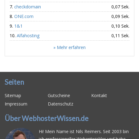
checkdomain
0,07 Sek.
ONE.com
0,09 Sek.
1&1
0,10 Sek.
Alfahosting
0,11 Sek.
» Mehr erfahren
Seiten
Sitemap
Gutscheine
Kontakt
Impressum
Datenschutz
Über WebhosterWissen.de
Hi! Mein Name ist Nils Reimers. Seit 2003 bin
ich professioneller Webentwickler und habe