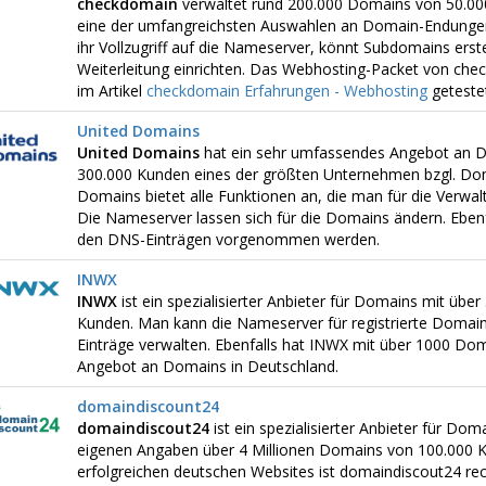
checkdomain
verwaltet rund 200.000 Domains von 50.00
eine der umfangreichsten Auswahlen an Domain-Endungen
ihr Vollzugriff auf die Nameserver, könnt Subdomains erste
Weiterleitung einrichten. Das Webhosting-Packet von chec
im Artikel
checkdomain Erfahrungen - Webhosting
getestet
United Domains
United Domains
hat ein sehr umfassendes Angebot an D
300.000 Kunden eines der größten Unternehmen bzgl. Dom
Domains bietet alle Funktionen an, die man für die Verwa
Die Nameserver lassen sich für die Domains ändern. Ebenf
den DNS-Einträgen vorgenommen werden.
INWX
INWX
ist ein spezialisierter Anbieter für Domains mit üb
Kunden. Man kann die Nameserver für registrierte Domai
Einträge verwalten. Ebenfalls hat INWX mit über 1000 D
Angebot an Domains in Deutschland.
domaindiscount24
domaindiscout24
ist ein spezialisierter Anbieter für Do
eigenen Angaben über 4 Millionen Domains von 100.000 K
erfolgreichen deutschen Websites ist domaindiscout24 rech