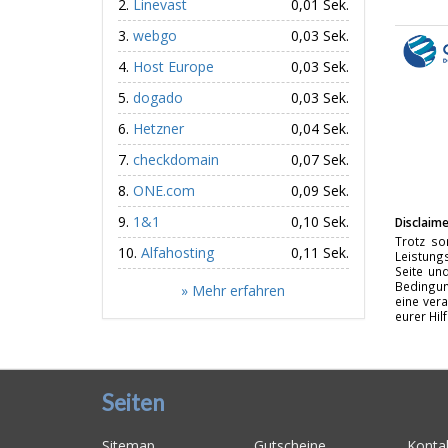
Linevast
0,01 Sek.
webgo
0,03 Sek.
Host Europe
0,03 Sek.
dogado
0,03 Sek.
Hetzner
0,04 Sek.
checkdomain
0,07 Sek.
ONE.com
0,09 Sek.
1&1
0,10 Sek.
Disclaime
Trotz so
Alfahosting
0,11 Sek.
Leistungs
Seite un
Bedingun
» Mehr erfahren
eine vera
eurer Hil
Seiten
Sitemap
Gutscheine
Konta