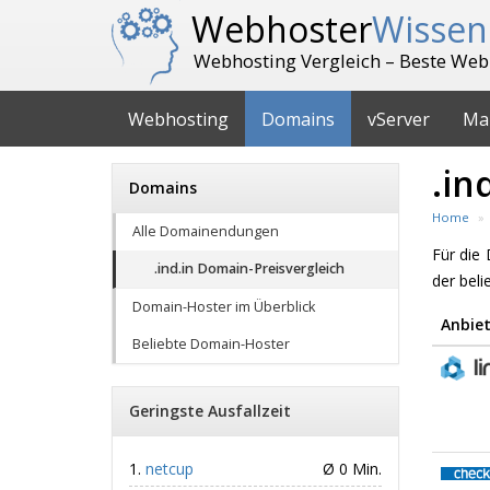
Webhoster
Wissen
Webhosting Vergleich – Beste Web
Webhosting
Domains
vServer
Ma
.in
Domains
Home
Alle Domainendungen
Für di
.ind.in Domain-Preisvergleich
der bel
Domain-Hoster im Überblick
Anbiet
Beliebte Domain-Hoster
Geringste Ausfallzeit
netcup
Ø 0 Min.