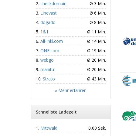
checkdomain
Ø 3 Min.
Linevast
Ø 6 Min.
dogado
Ø 8 Min.
1&1
Ø 11 Min.
All-Inkl.com
Ø 14 Min.
ONE.com
Ø 19 Min.
webgo
Ø 20 Min.
manitu
Ø 20 Min.
Strato
Ø 43 Min.
» Mehr erfahren
Schnellste Ladezeit
Mittwald
0,00 Sek.