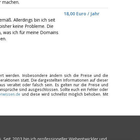
er machen.
18,00 Euro / Jahr
emäß. Allerdings bin ich seit
bisher keine Probleme. Die
n, was ich für meine Domains
en.
tiert werden. Insbesondere ändern sich die Preise und die
raktionen statt. Die dargestellten Informationen auf dieser
us veraltet oder falsch sein. Es gelten nur die Preise und
ansprüche sind ausgeschlossen. Sollte euch ein Fehler oder
rwissen.de
und diese wird schnellst möglich behoben. Mit
. Seit 2003 bin ich professioneller Webentwickler und