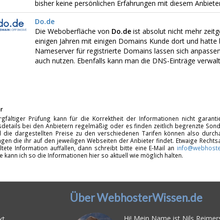
bisher keine persönlichen Erfahrungen mit diesem Anbiet
Do.de
Die Weboberfläche von
Do.de
ist absolut nicht mehr zeitg
einigen Jahren mit einigen Domains Kunde dort und hatte 
Nameserver für registrierte Domains lassen sich anpasse
auch nutzen. Ebenfalls kann man die DNS-Einträge verwalt
r
rgfältiger Prüfung kann für die Korrektheit der Informationen nicht garan
details bei den Anbietern regelmäßig oder es finden zeitlich begrenzte Sonde
d die dargestellten Preise zu den verschiedenen Tarifen können also durcha
gen die ihr auf den jeweiligen Webseiten der Anbieter findet. Etwaige Rechts
ltete Information auffallen, dann schreibt bitte eine E-Mail an
info@webhoste
fe kann ich so die Informationen hier so aktuell wie möglich halten.
Über WebhosterWissen.de
Hi! Mein Name ist Nils Reimers
kt