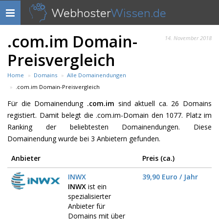
Webhoster
Wissen.de
Navigation
anzeigen
.com.im Domain-
14. November 2018
Preisvergleich
Home
Domains
Alle Domainendungen
.com.im Domain-Preisvergleich
Für die Domainendung
.com.im
sind aktuell ca. 26 Domains
registiert. Damit belegt die .com.im-Domain den 1077. Platz im
Ranking der beliebtesten Domainendungen. Diese
Domainendung wurde bei 3 Anbietern gefunden.
Anbieter
Preis (ca.)
INWX
39,90 Euro / Jahr
INWX
ist ein
spezialisierter
Anbieter für
Domains mit über