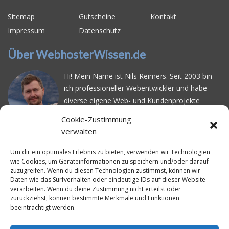
Sitemap
Gutscheine
Kontakt
Impressum
Datenschutz
Über WebhosterWissen.de
Hi! Mein Name ist Nils Reimers. Seit 2003 bin
ich professioneller Webentwickler und habe
diverse eigene Web- und Kundenprojekte
realisiert. Dabei musste ich feststellen, dass es
Cookie-Zustimmung
schwierig ist gutes Webhosting zu finden: Bei
verwalten
vielen Anbietern ärgert man sich über
häufige
Serverausfälle
oder über
langsame
Um dir ein optimales Erlebnis zu bieten, verwenden wir Technologien
wie Cookies, um Geräteinformationen zu speichern und/oder darauf
Ladezeiten
. Deswegen habe ich im Mai 2016
zuzugreifen. Wenn du diesen Technologien zustimmst, können wir
angefangen, die bekanntesten Webhoster
Daten wie das Surfverhalten oder eindeutige IDs auf dieser Website
systematisch zu testen und deren
verarbeiten. Wenn du deine Zustimmung nicht erteilst oder
zurückziehst, können bestimmte Merkmale und Funktionen
Erreichbarkeit und Ladezeit für eine typische
beeinträchtigt werden.
Website basierend auf dem beliebten CMS-
System WordPress zu protokollieren. Auf