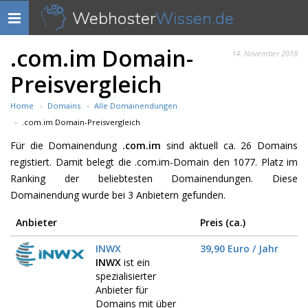
Webhoster
Wissen.de
Navigation
anzeigen
.com.im Domain-
14. November 2018
Preisvergleich
Home
Domains
Alle Domainendungen
.com.im Domain-Preisvergleich
Für die Domainendung
.com.im
sind aktuell ca. 26 Domains
registiert. Damit belegt die .com.im-Domain den 1077. Platz im
Ranking der beliebtesten Domainendungen. Diese
Domainendung wurde bei 3 Anbietern gefunden.
Anbieter
Preis (ca.)
INWX
39,90 Euro / Jahr
INWX
ist ein
spezialisierter
Anbieter für
Domains mit über