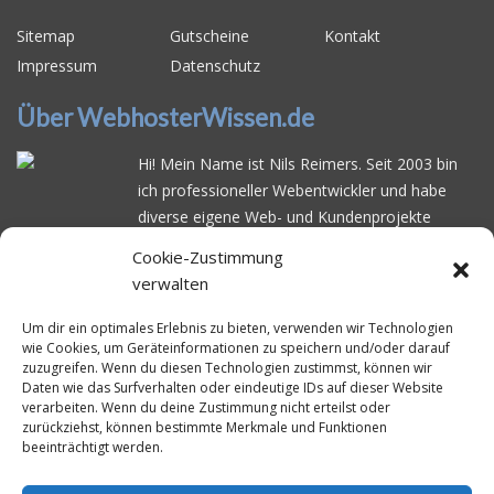
Sitemap
Gutscheine
Kontakt
Impressum
Datenschutz
Über WebhosterWissen.de
Hi! Mein Name ist Nils Reimers. Seit 2003 bin
ich professioneller Webentwickler und habe
diverse eigene Web- und Kundenprojekte
realisiert. Dabei musste ich feststellen, dass es
Cookie-Zustimmung
schwierig ist gutes Webhosting zu finden: Bei
verwalten
vielen Anbietern ärgert man sich über
häufige
Serverausfälle
oder über
langsame
Um dir ein optimales Erlebnis zu bieten, verwenden wir Technologien
wie Cookies, um Geräteinformationen zu speichern und/oder darauf
Ladezeiten
. Deswegen habe ich im Mai 2016
zuzugreifen. Wenn du diesen Technologien zustimmst, können wir
angefangen, die bekanntesten Webhoster
Daten wie das Surfverhalten oder eindeutige IDs auf dieser Website
systematisch zu testen und deren
verarbeiten. Wenn du deine Zustimmung nicht erteilst oder
zurückziehst, können bestimmte Merkmale und Funktionen
Erreichbarkeit und Ladezeit für eine typische
beeinträchtigt werden.
Website basierend auf dem beliebten CMS-
System WordPress zu protokollieren. Auf