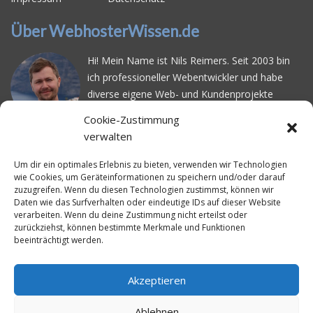
Über WebhosterWissen.de
Hi! Mein Name ist Nils Reimers. Seit 2003 bin
ich professioneller Webentwickler und habe
diverse eigene Web- und Kundenprojekte
realisiert. Dabei musste ich feststellen, dass es
Cookie-Zustimmung
schwierig ist gutes Webhosting zu finden: Bei
verwalten
vielen Anbietern ärgert man sich über
häufige
Serverausfälle
oder über
langsame
Um dir ein optimales Erlebnis zu bieten, verwenden wir Technologien
wie Cookies, um Geräteinformationen zu speichern und/oder darauf
Ladezeiten
. Deswegen habe ich im Mai 2016
zuzugreifen. Wenn du diesen Technologien zustimmst, können wir
angefangen, die bekanntesten Webhoster
Daten wie das Surfverhalten oder eindeutige IDs auf dieser Website
systematisch zu testen und deren
verarbeiten. Wenn du deine Zustimmung nicht erteilst oder
zurückziehst, können bestimmte Merkmale und Funktionen
Erreichbarkeit und Ladezeit für eine typische
beeinträchtigt werden.
Website basierend auf dem beliebten CMS-
System WordPress zu protokollieren. Auf
WebhosterWissen.de werte ich diese
Akzeptieren
Messungen kontinuierlich aus und gebe euch
Ablehnen
unabhängige Empfehlungen für den idealen