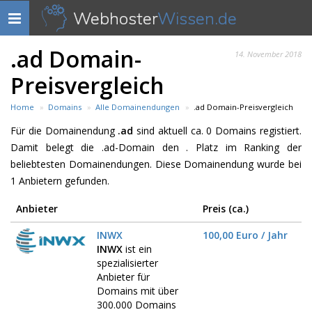
Webhoster
Wissen.de
Navigation
anzeigen
.ad Domain-
14. November 2018
Preisvergleich
Home
Domains
Alle Domainendungen
.ad Domain-Preisvergleich
Für die Domainendung
.ad
sind aktuell ca. 0 Domains registiert.
Damit belegt die .ad-Domain den . Platz im Ranking der
beliebtesten Domainendungen. Diese Domainendung wurde bei
1 Anbietern gefunden.
Anbieter
Preis (ca.)
INWX
100,00 Euro / Jahr
INWX
ist ein
spezialisierter
Anbieter für
Domains mit über
300.000 Domains