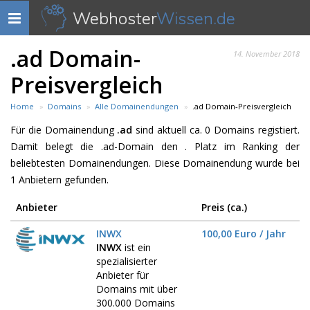
Webhoster
Wissen.de
Navigation
anzeigen
.ad Domain-
14. November 2018
Preisvergleich
Home
Domains
Alle Domainendungen
.ad Domain-Preisvergleich
Für die Domainendung
.ad
sind aktuell ca. 0 Domains registiert.
Damit belegt die .ad-Domain den . Platz im Ranking der
beliebtesten Domainendungen. Diese Domainendung wurde bei
1 Anbietern gefunden.
Anbieter
Preis (ca.)
INWX
100,00 Euro / Jahr
INWX
ist ein
spezialisierter
Anbieter für
Domains mit über
300.000 Domains