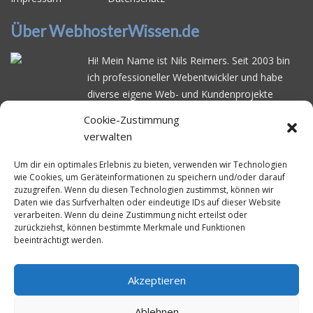
Über WebhosterWissen.de
Hi! Mein Name ist Nils Reimers. Seit 2003 bin
ich professioneller Webentwickler und habe
diverse eigene Web- und Kundenprojekte
realisiert. Dabei musste ich feststellen, dass es
Cookie-Zustimmung
schwierig ist gutes Webhosting zu finden: Bei
verwalten
vielen Anbietern ärgert man sich über
häufige
Serverausfälle
oder über
langsame
Um dir ein optimales Erlebnis zu bieten, verwenden wir Technologien
wie Cookies, um Geräteinformationen zu speichern und/oder darauf
Ladezeiten
. Deswegen habe ich im Mai 2016
zuzugreifen. Wenn du diesen Technologien zustimmst, können wir
angefangen, die bekanntesten Webhoster
Daten wie das Surfverhalten oder eindeutige IDs auf dieser Website
systematisch zu testen und deren
verarbeiten. Wenn du deine Zustimmung nicht erteilst oder
zurückziehst, können bestimmte Merkmale und Funktionen
Erreichbarkeit und Ladezeit für eine typische
beeinträchtigt werden.
Website basierend auf dem beliebten CMS-
System WordPress zu protokollieren. Auf
WebhosterWissen.de werte ich diese
Akzeptieren
Messungen kontinuierlich aus und gebe euch
Ablehnen
unabhängige Empfehlungen für den idealen