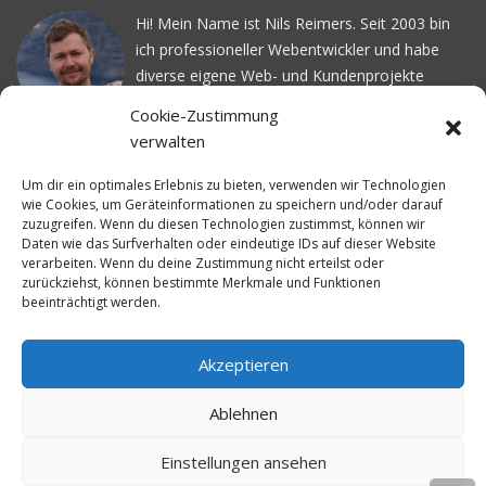
Hi! Mein Name ist Nils Reimers. Seit 2003 bin
ich professioneller Webentwickler und habe
diverse eigene Web- und Kundenprojekte
realisiert. Dabei musste ich feststellen, dass es
Cookie-Zustimmung
schwierig ist gutes Webhosting zu finden: Bei
verwalten
vielen Anbietern ärgert man sich über
häufige
Serverausfälle
oder über
langsame
Um dir ein optimales Erlebnis zu bieten, verwenden wir Technologien
wie Cookies, um Geräteinformationen zu speichern und/oder darauf
Ladezeiten
. Deswegen habe ich im Mai 2016
zuzugreifen. Wenn du diesen Technologien zustimmst, können wir
angefangen, die bekanntesten Webhoster
Daten wie das Surfverhalten oder eindeutige IDs auf dieser Website
systematisch zu testen und deren
verarbeiten. Wenn du deine Zustimmung nicht erteilst oder
zurückziehst, können bestimmte Merkmale und Funktionen
Erreichbarkeit und Ladezeit für eine typische
beeinträchtigt werden.
Website basierend auf dem beliebten CMS-
System WordPress zu protokollieren. Auf
WebhosterWissen.de werte ich diese
Akzeptieren
Messungen kontinuierlich aus und gebe euch
Ablehnen
unabhängige Empfehlungen für den idealen
Webhoster.
Einstellungen ansehen