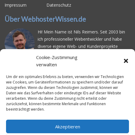
Impressum
Datenschutz
Über WebhosterWissen.de
Hi! Mein Name ist Nils Reimers. Seit 2003 bin
ich professioneller Webentwickler und habe
diverse eigene Web- und Kundenprojekte
realisiert. Dabei musste ich feststellen, dass es
Cookie-Zustimmung
schwierig ist gutes Webhosting zu finden: Bei
verwalten
vielen Anbietern ärgert man sich über
häufige
Serverausfälle
oder über
langsame
Um dir ein optimales Erlebnis zu bieten, verwenden wir Technologien
wie Cookies, um Geräteinformationen zu speichern und/oder darauf
Ladezeiten
. Deswegen habe ich im Mai 2016
zuzugreifen. Wenn du diesen Technologien zustimmst, können wir
angefangen, die bekanntesten Webhoster
Daten wie das Surfverhalten oder eindeutige IDs auf dieser Website
systematisch zu testen und deren
verarbeiten. Wenn du deine Zustimmung nicht erteilst oder
zurückziehst, können bestimmte Merkmale und Funktionen
Erreichbarkeit und Ladezeit für eine typische
beeinträchtigt werden.
Website basierend auf dem beliebten CMS-
System WordPress zu protokollieren. Auf
WebhosterWissen.de werte ich diese
Akzeptieren
Messungen kontinuierlich aus und gebe euch