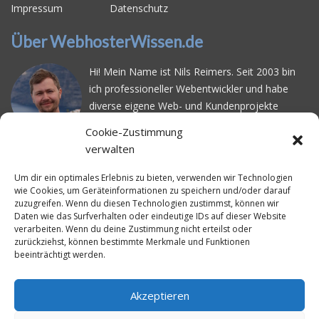
Impressum
Datenschutz
Über WebhosterWissen.de
Hi! Mein Name ist Nils Reimers. Seit 2003 bin
ich professioneller Webentwickler und habe
diverse eigene Web- und Kundenprojekte
realisiert. Dabei musste ich feststellen, dass es
Cookie-Zustimmung
schwierig ist gutes Webhosting zu finden: Bei
verwalten
vielen Anbietern ärgert man sich über
häufige
Serverausfälle
oder über
langsame
Um dir ein optimales Erlebnis zu bieten, verwenden wir Technologien
wie Cookies, um Geräteinformationen zu speichern und/oder darauf
Ladezeiten
. Deswegen habe ich im Mai 2016
zuzugreifen. Wenn du diesen Technologien zustimmst, können wir
angefangen, die bekanntesten Webhoster
Daten wie das Surfverhalten oder eindeutige IDs auf dieser Website
systematisch zu testen und deren
verarbeiten. Wenn du deine Zustimmung nicht erteilst oder
zurückziehst, können bestimmte Merkmale und Funktionen
Erreichbarkeit und Ladezeit für eine typische
beeinträchtigt werden.
Website basierend auf dem beliebten CMS-
System WordPress zu protokollieren. Auf
WebhosterWissen.de werte ich diese
Akzeptieren
Messungen kontinuierlich aus und gebe euch