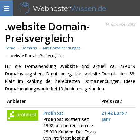
Webhoster
Wissen.de
Navigation
anzeigen
.website Domain-
14. November 2018
Preisvergleich
Home
Domains
Alle Domainendungen
.website Domain-Preisvergleich
Für die Domainendung
.website
sind aktuell ca. 239.049
Domains registiert. Damit belegt die .website-Domain den 83.
Platz im Ranking der beliebtesten Domainendungen. Diese
Domainendung wurde bei 15 Anbietern gefunden.
Anbieter
Preis (ca.)
Profihost
21,42 Euro /
Profihost
existiert seit
Jahr
1998 und betreut um die
15.000 Kunden. Der Fokus
von Profihost liegt auf