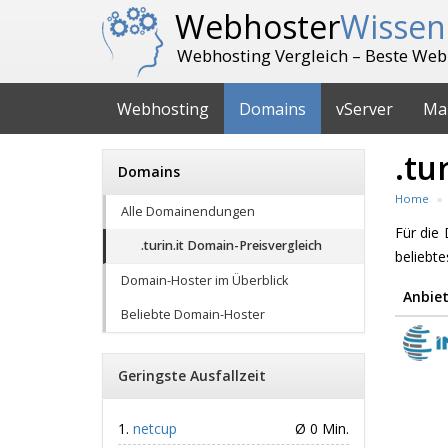
Webhoster
Wissen
Webhosting Vergleich – Beste Web
Webhosting
Domains
vServer
Ma
.tu
Domains
Home
Alle Domainendungen
Für di
.turin.it Domain-Preisvergleich
beliebt
Domain-Hoster im Überblick
Anbiet
Beliebte Domain-Hoster
Geringste Ausfallzeit
netcup
Ø 0 Min.