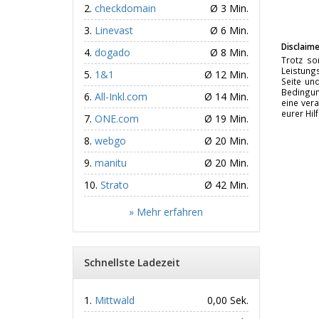
checkdomain
Ø 3 Min.
Linevast
Ø 6 Min.
Disclaime
dogado
Ø 8 Min.
Trotz so
Leistungs
1&1
Ø 12 Min.
Seite un
Bedingun
All-Inkl.com
Ø 14 Min.
eine vera
eurer Hil
ONE.com
Ø 19 Min.
webgo
Ø 20 Min.
manitu
Ø 20 Min.
Strato
Ø 42 Min.
» Mehr erfahren
Schnellste Ladezeit
Mittwald
0,00 Sek.