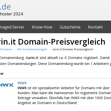
.de
hoster 2024
naged Server
Know-How
Gutscheine
Kontakt
rin.it Domain-Preisvergleich
Domains
Alle Domainendungen
.turin.it Domain-Preisvergleich
e Domainendung
.turin.it
sind aktuell ca. 0 Domains registiert. Damit 
esten Domainendungen. Diese Domainendung wurde bei 1 Anbietern 
er
INWX
INWX
ist ein spezialisierter Anbieter für Domains mit üb
Kunden. Man kann die Nameserver für registrierte Domai
Einträge verwalten. Ebenfalls hat INWX mit über 1000 D
Angebot an Domains in Deutschland.