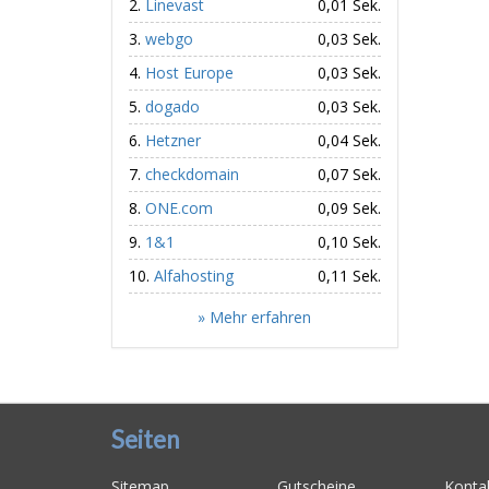
Linevast
0,01 Sek.
webgo
0,03 Sek.
Host Europe
0,03 Sek.
dogado
0,03 Sek.
Hetzner
0,04 Sek.
checkdomain
0,07 Sek.
ONE.com
0,09 Sek.
1&1
0,10 Sek.
Alfahosting
0,11 Sek.
» Mehr erfahren
Seiten
Sitemap
Gutscheine
Konta