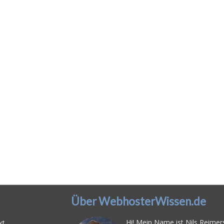
Über WebhosterWissen.de
Hi! Mein Name ist Nils Reimers
kt