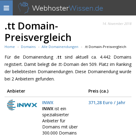
Webhoster
Wissen.de
Navigation
anzeigen
.tt Domain-
14. November 2018
Preisvergleich
Home
Domains
Alle Domainendungen
.tt Domain-Preisvergleich
Für die Domainendung
.tt
sind aktuell ca. 4.442 Domains
registiert. Damit belegt die .tt-Domain den 509. Platz im Ranking
der beliebtesten Domainendungen. Diese Domainendung wurde
bei 2 Anbietern gefunden.
Anbieter
Preis (ca.)
INWX
371,28 Euro / Jahr
INWX
ist ein
spezialisierter
Anbieter für
Domains mit über
300.000 Domains