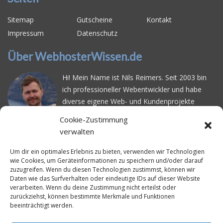
Sitemap
Gutscheine
Kontakt
Impressum
Datenschutz
Über WebhosterWissen.de
Hi! Mein Name ist Nils Reimers. Seit 2003 bin
ich professioneller Webentwickler und habe
diverse eigene Web- und Kundenprojekte
realisiert. Dabei musste ich feststellen, dass es
Cookie-Zustimmung
schwierig ist gutes Webhosting zu finden: Bei
verwalten
vielen Anbietern ärgert man sich über
häufige
Serverausfälle
oder über
langsame
Um dir ein optimales Erlebnis zu bieten, verwenden wir Technologien
wie Cookies, um Geräteinformationen zu speichern und/oder darauf
Ladezeiten
. Deswegen habe ich im Mai 2016
zuzugreifen. Wenn du diesen Technologien zustimmst, können wir
angefangen, die bekanntesten Webhoster
Daten wie das Surfverhalten oder eindeutige IDs auf dieser Website
systematisch zu testen und deren
verarbeiten. Wenn du deine Zustimmung nicht erteilst oder
zurückziehst, können bestimmte Merkmale und Funktionen
Erreichbarkeit und Ladezeit für eine typische
beeinträchtigt werden.
Website basierend auf dem beliebten CMS-
System WordPress zu protokollieren. Auf