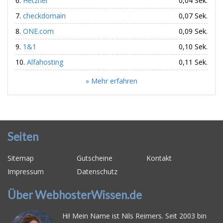
Hetzner
0,04 Sek.
checkdomain
0,07 Sek.
ONE.com
0,09 Sek.
1&1
0,10 Sek.
Alfahosting
0,11 Sek.
» Mehr erfahren
Seiten
Sitemap
Gutscheine
Kontakt
Impressum
Datenschutz
Über WebhosterWissen.de
Hi! Mein Name ist Nils Reimers. Seit 2003 bin