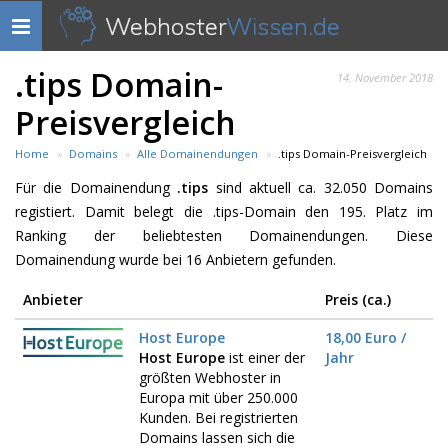
Webhoster
Wissen.de
Navigation
anzeigen
.tips Domain-
14. November 2018
Preisvergleich
Home
Domains
Alle Domainendungen
.tips Domain-Preisvergleich
Für die Domainendung
.tips
sind aktuell ca. 32.050 Domains
registiert. Damit belegt die .tips-Domain den 195. Platz im
Ranking der beliebtesten Domainendungen. Diese
Domainendung wurde bei 16 Anbietern gefunden.
Anbieter
Preis (ca.)
Host Europe
18,00 Euro /
Host Europe
ist einer der
Jahr
größten Webhoster in
Europa mit über 250.000
Kunden. Bei registrierten
Domains lassen sich die