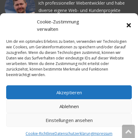
ich professioneller Webentwickler und habe
diverse eigene Web- und Kundenprojekte
realisiert. Dabei musste ich feststellen, dass es
Cookie-Zustimmung
schwierig ist gutes Webhosting zu finden: Bei
verwalten
vielen Anbietern ärgert man sich über
häufige
Serverausfälle
oder über
langsame
Um dir ein optimales Erlebnis zu bieten, verwenden wir Technologien
wie Cookies, um Geräteinformationen zu speichern und/oder darauf
Ladezeiten
. Deswegen habe ich im Mai 2016
zuzugreifen. Wenn du diesen Technologien zustimmst, können wir
angefangen, die bekanntesten Webhoster
Daten wie das Surfverhalten oder eindeutige IDs auf dieser Website
systematisch zu testen und deren
verarbeiten. Wenn du deine Zustimmung nicht erteilst oder
zurückziehst, können bestimmte Merkmale und Funktionen
Erreichbarkeit und Ladezeit für eine typische
beeinträchtigt werden.
Website basierend auf dem beliebten CMS-
System WordPress zu protokollieren. Auf
WebhosterWissen.de werte ich diese
Akzeptieren
Messungen kontinuierlich aus und gebe euch
Ablehnen
unabhängige Empfehlungen für den idealen
Webhoster.
Einstellungen ansehen
Cookie-Richtlinie
Datenschutzerklärung
Impressum
© 2026
WebhosterWissen.de
Diese Website verwendet Cookies.
Ok
Weitere Infos