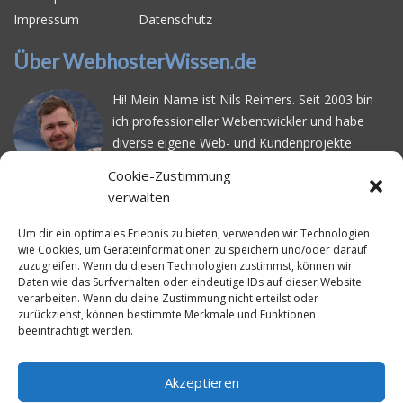
Impressum
Datenschutz
Über WebhosterWissen.de
Hi! Mein Name ist Nils Reimers. Seit 2003 bin
ich professioneller Webentwickler und habe
diverse eigene Web- und Kundenprojekte
realisiert. Dabei musste ich feststellen, dass es
Cookie-Zustimmung
schwierig ist gutes Webhosting zu finden: Bei
verwalten
vielen Anbietern ärgert man sich über
häufige
Serverausfälle
oder über
langsame
Um dir ein optimales Erlebnis zu bieten, verwenden wir Technologien
wie Cookies, um Geräteinformationen zu speichern und/oder darauf
Ladezeiten
. Deswegen habe ich im Mai 2016
zuzugreifen. Wenn du diesen Technologien zustimmst, können wir
angefangen, die bekanntesten Webhoster
Daten wie das Surfverhalten oder eindeutige IDs auf dieser Website
systematisch zu testen und deren
verarbeiten. Wenn du deine Zustimmung nicht erteilst oder
zurückziehst, können bestimmte Merkmale und Funktionen
Erreichbarkeit und Ladezeit für eine typische
beeinträchtigt werden.
Website basierend auf dem beliebten CMS-
System WordPress zu protokollieren. Auf
WebhosterWissen.de werte ich diese
Akzeptieren
Messungen kontinuierlich aus und gebe euch