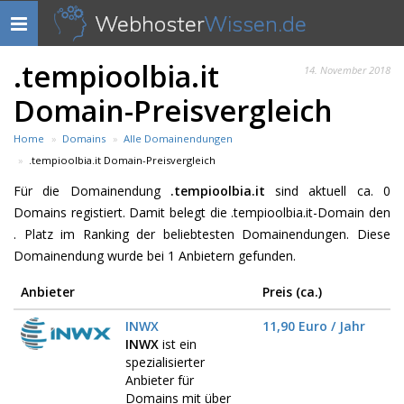
Webhoster
Wissen.de
Navigation
anzeigen
.tempioolbia.it
14. November 2018
Domain-Preisvergleich
Home
Domains
Alle Domainendungen
.tempioolbia.it Domain-Preisvergleich
Für die Domainendung
.tempioolbia.it
sind aktuell ca. 0
Domains registiert. Damit belegt die .tempioolbia.it-Domain den
. Platz im Ranking der beliebtesten Domainendungen. Diese
Domainendung wurde bei 1 Anbietern gefunden.
Anbieter
Preis (ca.)
INWX
11,90 Euro / Jahr
INWX
ist ein
spezialisierter
Anbieter für
Domains mit über