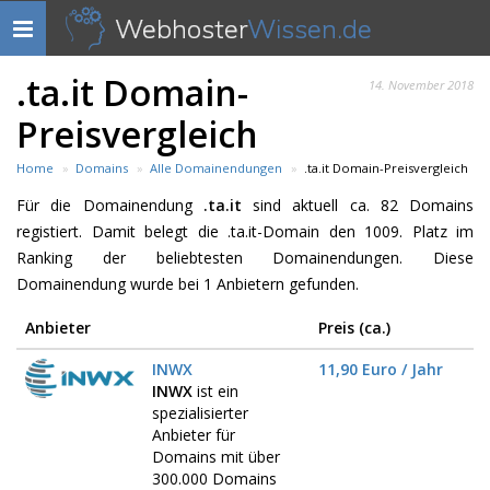
Webhoster
Wissen.de
Navigation
anzeigen
.ta.it Domain-
14. November 2018
Preisvergleich
Home
Domains
Alle Domainendungen
.ta.it Domain-Preisvergleich
Für die Domainendung
.ta.it
sind aktuell ca. 82 Domains
registiert. Damit belegt die .ta.it-Domain den 1009. Platz im
Ranking der beliebtesten Domainendungen. Diese
Domainendung wurde bei 1 Anbietern gefunden.
Anbieter
Preis (ca.)
INWX
11,90 Euro / Jahr
INWX
ist ein
spezialisierter
Anbieter für
Domains mit über
300.000 Domains