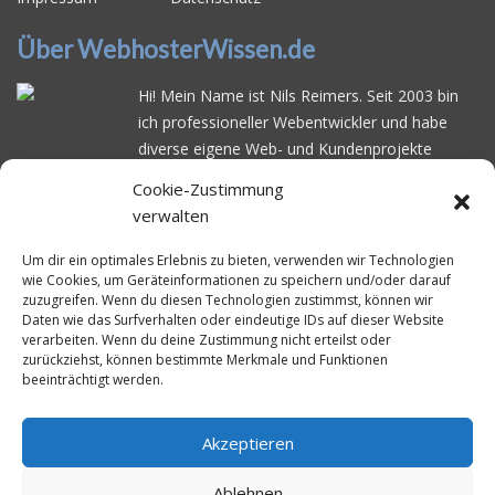
Über WebhosterWissen.de
Hi! Mein Name ist Nils Reimers. Seit 2003 bin
ich professioneller Webentwickler und habe
diverse eigene Web- und Kundenprojekte
realisiert. Dabei musste ich feststellen, dass es
Cookie-Zustimmung
schwierig ist gutes Webhosting zu finden: Bei
verwalten
vielen Anbietern ärgert man sich über
häufige
Serverausfälle
oder über
langsame
Um dir ein optimales Erlebnis zu bieten, verwenden wir Technologien
wie Cookies, um Geräteinformationen zu speichern und/oder darauf
Ladezeiten
. Deswegen habe ich im Mai 2016
zuzugreifen. Wenn du diesen Technologien zustimmst, können wir
angefangen, die bekanntesten Webhoster
Daten wie das Surfverhalten oder eindeutige IDs auf dieser Website
systematisch zu testen und deren
verarbeiten. Wenn du deine Zustimmung nicht erteilst oder
zurückziehst, können bestimmte Merkmale und Funktionen
Erreichbarkeit und Ladezeit für eine typische
beeinträchtigt werden.
Website basierend auf dem beliebten CMS-
System WordPress zu protokollieren. Auf
WebhosterWissen.de werte ich diese
Akzeptieren
Messungen kontinuierlich aus und gebe euch
Ablehnen
unabhängige Empfehlungen für den idealen