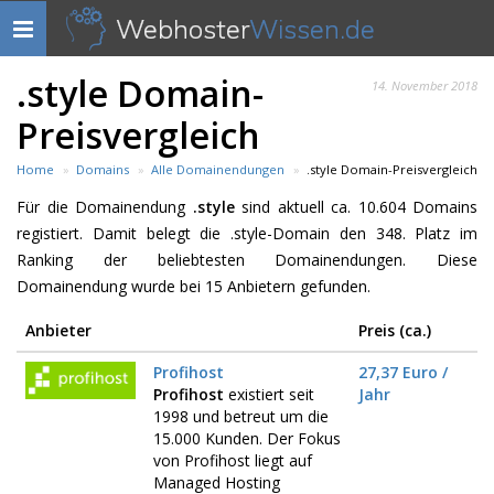
Webhoster
Wissen.de
Navigation
anzeigen
.style Domain-
14. November 2018
Preisvergleich
Home
Domains
Alle Domainendungen
.style Domain-Preisvergleich
Für die Domainendung
.style
sind aktuell ca. 10.604 Domains
registiert. Damit belegt die .style-Domain den 348. Platz im
Ranking der beliebtesten Domainendungen. Diese
Domainendung wurde bei 15 Anbietern gefunden.
Anbieter
Preis (ca.)
Profihost
27,37 Euro /
Profihost
existiert seit
Jahr
1998 und betreut um die
15.000 Kunden. Der Fokus
von Profihost liegt auf
Managed Hosting