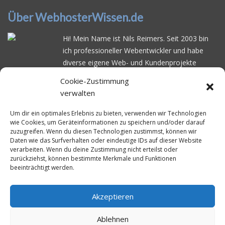
Über WebhosterWissen.de
Hi! Mein Name ist Nils Reimers. Seit 2003 bin
ich professioneller Webentwickler und habe
diverse eigene Web- und Kundenprojekte
realisiert. Dabei musste ich feststellen, dass es
Cookie-Zustimmung
schwierig ist gutes Webhosting zu finden: Bei
verwalten
vielen Anbietern ärgert man sich über
häufige
Serverausfälle
oder über
langsame
Um dir ein optimales Erlebnis zu bieten, verwenden wir Technologien
wie Cookies, um Geräteinformationen zu speichern und/oder darauf
Ladezeiten
. Deswegen habe ich im Mai 2016
zuzugreifen. Wenn du diesen Technologien zustimmst, können wir
angefangen, die bekanntesten Webhoster
Daten wie das Surfverhalten oder eindeutige IDs auf dieser Website
systematisch zu testen und deren
verarbeiten. Wenn du deine Zustimmung nicht erteilst oder
zurückziehst, können bestimmte Merkmale und Funktionen
Erreichbarkeit und Ladezeit für eine typische
beeinträchtigt werden.
Website basierend auf dem beliebten CMS-
System WordPress zu protokollieren. Auf
WebhosterWissen.de werte ich diese
Akzeptieren
Messungen kontinuierlich aus und gebe euch
Ablehnen
unabhängige Empfehlungen für den idealen