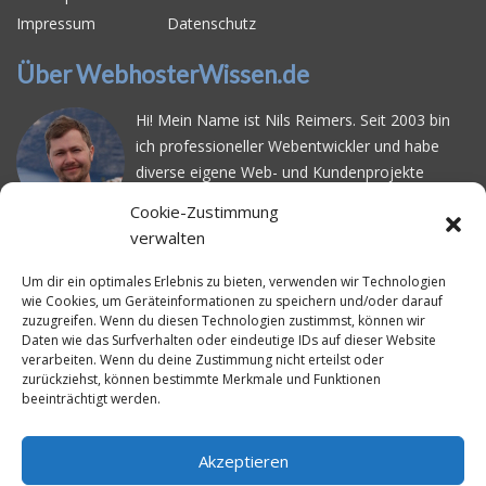
Impressum
Datenschutz
Über WebhosterWissen.de
Hi! Mein Name ist Nils Reimers. Seit 2003 bin
ich professioneller Webentwickler und habe
diverse eigene Web- und Kundenprojekte
realisiert. Dabei musste ich feststellen, dass es
Cookie-Zustimmung
schwierig ist gutes Webhosting zu finden: Bei
verwalten
vielen Anbietern ärgert man sich über
häufige
Serverausfälle
oder über
langsame
Um dir ein optimales Erlebnis zu bieten, verwenden wir Technologien
wie Cookies, um Geräteinformationen zu speichern und/oder darauf
Ladezeiten
. Deswegen habe ich im Mai 2016
zuzugreifen. Wenn du diesen Technologien zustimmst, können wir
angefangen, die bekanntesten Webhoster
Daten wie das Surfverhalten oder eindeutige IDs auf dieser Website
systematisch zu testen und deren
verarbeiten. Wenn du deine Zustimmung nicht erteilst oder
zurückziehst, können bestimmte Merkmale und Funktionen
Erreichbarkeit und Ladezeit für eine typische
beeinträchtigt werden.
Website basierend auf dem beliebten CMS-
System WordPress zu protokollieren. Auf
WebhosterWissen.de werte ich diese
Akzeptieren
Messungen kontinuierlich aus und gebe euch