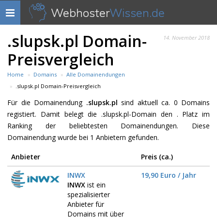
Webhoster
Wissen.de
Navigation
anzeigen
.slupsk.pl Domain-
14. November 2018
Preisvergleich
Home
Domains
Alle Domainendungen
.slupsk.pl Domain-Preisvergleich
Für die Domainendung
.slupsk.pl
sind aktuell ca. 0 Domains
registiert. Damit belegt die .slupsk.pl-Domain den . Platz im
Ranking der beliebtesten Domainendungen. Diese
Domainendung wurde bei 1 Anbietern gefunden.
Anbieter
Preis (ca.)
INWX
19,90 Euro / Jahr
INWX
ist ein
spezialisierter
Anbieter für
Domains mit über