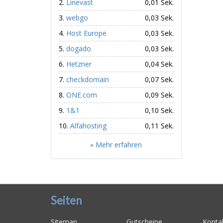
Linevast
0,01 Sek.
webgo
0,03 Sek.
Host Europe
0,03 Sek.
dogado
0,03 Sek.
Hetzner
0,04 Sek.
checkdomain
0,07 Sek.
ONE.com
0,09 Sek.
1&1
0,10 Sek.
Alfahosting
0,11 Sek.
» Mehr erfahren
Seiten
Sitemap
Gutscheine
Konta