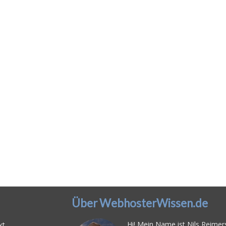
Über WebhosterWissen.de
Hi! Mein Name ist Nils Reimers
kt