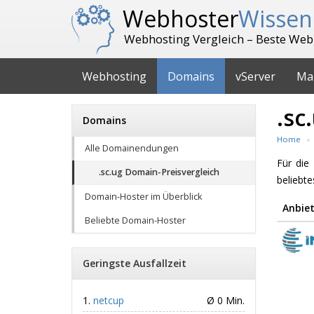
Webhoster
Wissen
Webhosting Vergleich – Beste Web
Webhosting
Domains
vServer
Ma
.sc
Domains
Home
Alle Domainendungen
Für di
.sc.ug Domain-Preisvergleich
beliebt
Domain-Hoster im Überblick
Anbiet
Beliebte Domain-Hoster
Geringste Ausfallzeit
netcup
Ø 0 Min.