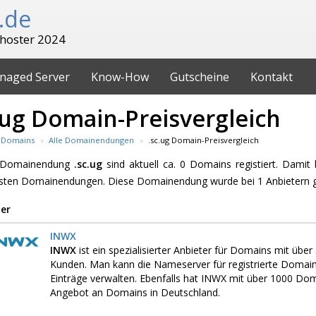
.de
hoster 2024
naged Server
Know-How
Gutscheine
Kontakt
.ug Domain-Preisvergleich
Domains
Alle Domainendungen
.sc.ug Domain-Preisvergleich
e Domainendung
.sc.ug
sind aktuell ca. 0 Domains registiert. Damit
esten Domainendungen. Diese Domainendung wurde bei 1 Anbietern 
er
INWX
INWX
ist ein spezialisierter Anbieter für Domains mit üb
Kunden. Man kann die Nameserver für registrierte Domai
Einträge verwalten. Ebenfalls hat INWX mit über 1000 D
Angebot an Domains in Deutschland.