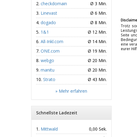
checkdomain
Ø 3 Min.
Linevast
Ø 6 Min.
Disclaime
dogado
Ø 8 Min.
Trotz so
Leistungs
1&1
Ø 12 Min.
Seite un
Bedingun
All-Inkl.com
Ø 14 Min.
eine vera
eurer Hil
ONE.com
Ø 19 Min.
webgo
Ø 20 Min.
manitu
Ø 20 Min.
Strato
Ø 43 Min.
» Mehr erfahren
Schnellste Ladezeit
Mittwald
0,00 Sek.