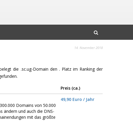
14. November 2018
 belegt die .sc.ug-Domain den . Platz im Ranking der
gefunden.
Preis (ca.)
49,90 Euro / Jahr
er 300.000 Domains von 50.000
ns ändern und auch die DNS-
omainendungen mit das größte