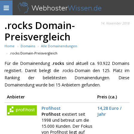
Webhoster
Wissen.de
Navigation
anzeigen
.rocks Domain-
14. November 2018
Preisvergleich
Home
Domains
Alle Domainendungen
.rocks Domain-Preisvergleich
Für die Domainendung
.rocks
sind aktuell ca. 93.922 Domains
registiert. Damit belegt die .rocks-Domain den 125. Platz im
Ranking der beliebtesten Domainendungen. Diese
Domainendung wurde bei 15 Anbietern gefunden.
Anbieter
Preis (ca.)
Profihost
14,28 Euro /
Profihost
existiert seit
Jahr
1998 und betreut um die
15.000 Kunden. Der Fokus
von Profihost liegt auf