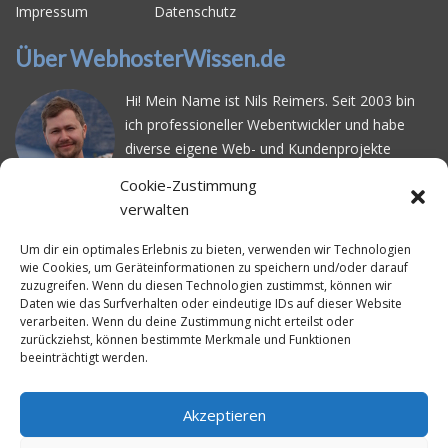
Impressum
Datenschutz
Über WebhosterWissen.de
Hi! Mein Name ist Nils Reimers. Seit 2003 bin
ich professioneller Webentwickler und habe
diverse eigene Web- und Kundenprojekte
realisiert. Dabei musste ich feststellen, dass es
Cookie-Zustimmung
schwierig ist gutes Webhosting zu finden: Bei
verwalten
vielen Anbietern ärgert man sich über
häufige
Serverausfälle
oder über
langsame
Um dir ein optimales Erlebnis zu bieten, verwenden wir Technologien
wie Cookies, um Geräteinformationen zu speichern und/oder darauf
Ladezeiten
. Deswegen habe ich im Mai 2016
zuzugreifen. Wenn du diesen Technologien zustimmst, können wir
angefangen, die bekanntesten Webhoster
Daten wie das Surfverhalten oder eindeutige IDs auf dieser Website
systematisch zu testen und deren
verarbeiten. Wenn du deine Zustimmung nicht erteilst oder
zurückziehst, können bestimmte Merkmale und Funktionen
Erreichbarkeit und Ladezeit für eine typische
beeinträchtigt werden.
Website basierend auf dem beliebten CMS-
System WordPress zu protokollieren. Auf
WebhosterWissen.de werte ich diese
Akzeptieren
Messungen kontinuierlich aus und gebe euch