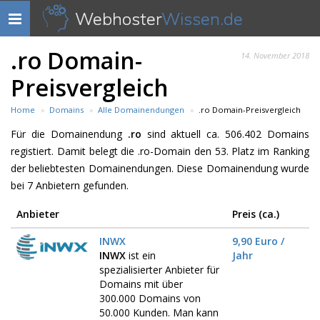
Webhoster
Wissen.de
Navigation
anzeigen
.ro Domain-
14. November 2018
Preisvergleich
Home
Domains
Alle Domainendungen
.ro Domain-Preisvergleich
Für die Domainendung
.ro
sind aktuell ca. 506.402 Domains
registiert. Damit belegt die .ro-Domain den 53. Platz im Ranking
der beliebtesten Domainendungen. Diese Domainendung wurde
bei 7 Anbietern gefunden.
Anbieter
Preis (ca.)
INWX
9,90 Euro /
INWX
ist ein
Jahr
spezialisierter Anbieter für
Domains mit über
300.000 Domains von
50.000 Kunden. Man kann