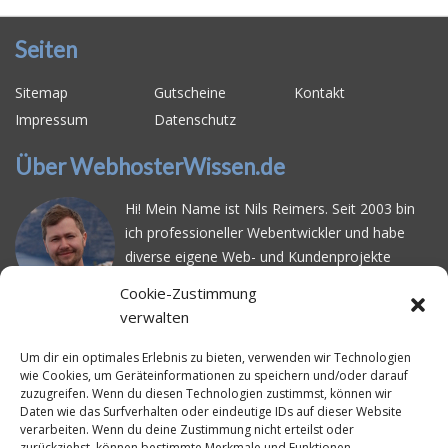
Seiten
Sitemap
Gutscheine
Kontakt
Impressum
Datenschutz
Über WebhosterWissen.de
Hi! Mein Name ist Nils Reimers. Seit 2003 bin
ich professioneller Webentwickler und habe
diverse eigene Web- und Kundenprojekte
realisiert. Dabei musste ich feststellen, dass es
Cookie-Zustimmung
schwierig ist gutes Webhosting zu finden: Bei
verwalten
vielen Anbietern ärgert man sich über
häufige
Serverausfälle
oder über
langsame
Um dir ein optimales Erlebnis zu bieten, verwenden wir Technologien
wie Cookies, um Geräteinformationen zu speichern und/oder darauf
Ladezeiten
. Deswegen habe ich im Mai 2016
zuzugreifen. Wenn du diesen Technologien zustimmst, können wir
angefangen, die bekanntesten Webhoster
Daten wie das Surfverhalten oder eindeutige IDs auf dieser Website
systematisch zu testen und deren
verarbeiten. Wenn du deine Zustimmung nicht erteilst oder
zurückziehst, können bestimmte Merkmale und Funktionen