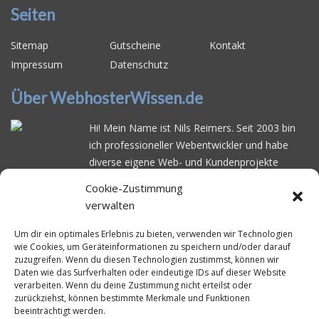
Seiten
Sitemap
Gutscheine
Kontakt
Impressum
Datenschutz
Über WebhosterWissen.de
Hi! Mein Name ist Nils Reimers. Seit 2003 bin
ich professioneller Webentwickler und habe
diverse eigene Web- und Kundenprojekte
realisiert. Dabei musste ich feststellen, dass es
Cookie-Zustimmung
schwierig ist gutes Webhosting zu finden: Bei
verwalten
vielen Anbietern ärgert man sich über
häufige
Serverausfälle
oder über
langsame
Um dir ein optimales Erlebnis zu bieten, verwenden wir Technologien
wie Cookies, um Geräteinformationen zu speichern und/oder darauf
Ladezeiten
. Deswegen habe ich im Mai 2016
zuzugreifen. Wenn du diesen Technologien zustimmst, können wir
angefangen, die bekanntesten Webhoster
Daten wie das Surfverhalten oder eindeutige IDs auf dieser Website
systematisch zu testen und deren
verarbeiten. Wenn du deine Zustimmung nicht erteilst oder
zurückziehst, können bestimmte Merkmale und Funktionen
Erreichbarkeit und Ladezeit für eine typische
beeinträchtigt werden.
Website basierend auf dem beliebten CMS-