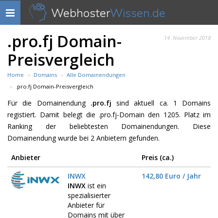
Webhoster
Wissen.de
Navigation
anzeigen
.pro.fj Domain-
14. November 2018
Preisvergleich
Home
Domains
Alle Domainendungen
.pro.fj Domain-Preisvergleich
Für die Domainendung
.pro.fj
sind aktuell ca. 1 Domains
registiert. Damit belegt die .pro.fj-Domain den 1205. Platz im
Ranking der beliebtesten Domainendungen. Diese
Domainendung wurde bei 2 Anbietern gefunden.
Anbieter
Preis (ca.)
INWX
142,80 Euro / Jahr
INWX
ist ein
spezialisierter
Anbieter für
Domains mit über