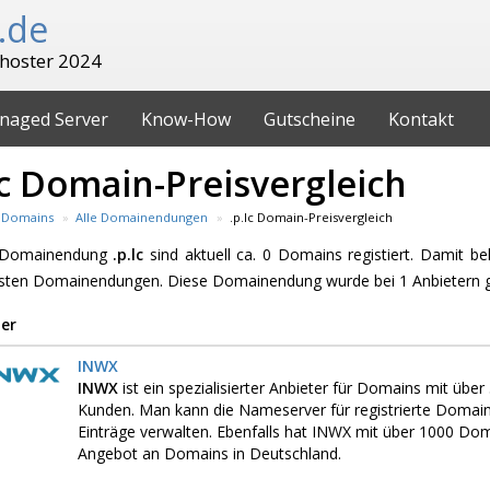
.de
hoster 2024
naged Server
Know-How
Gutscheine
Kontakt
lc Domain-Preisvergleich
Domains
Alle Domainendungen
.p.lc Domain-Preisvergleich
e Domainendung
.p.lc
sind aktuell ca. 0 Domains registiert. Damit be
esten Domainendungen. Diese Domainendung wurde bei 1 Anbietern 
er
INWX
INWX
ist ein spezialisierter Anbieter für Domains mit üb
Kunden. Man kann die Nameserver für registrierte Domai
Einträge verwalten. Ebenfalls hat INWX mit über 1000 D
Angebot an Domains in Deutschland.