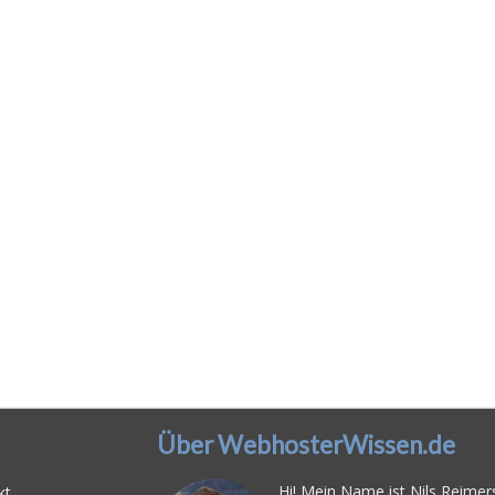
Über WebhosterWissen.de
Hi! Mein Name ist Nils Reimers
kt