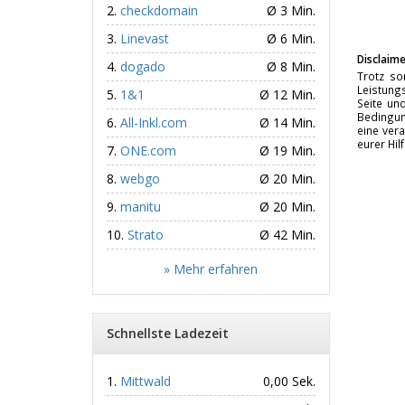
checkdomain
Ø 3 Min.
Linevast
Ø 6 Min.
Disclaime
dogado
Ø 8 Min.
Trotz so
Leistungs
1&1
Ø 12 Min.
Seite un
Bedingun
All-Inkl.com
Ø 14 Min.
eine vera
eurer Hil
ONE.com
Ø 19 Min.
webgo
Ø 20 Min.
manitu
Ø 20 Min.
Strato
Ø 42 Min.
» Mehr erfahren
Schnellste Ladezeit
Mittwald
0,00 Sek.