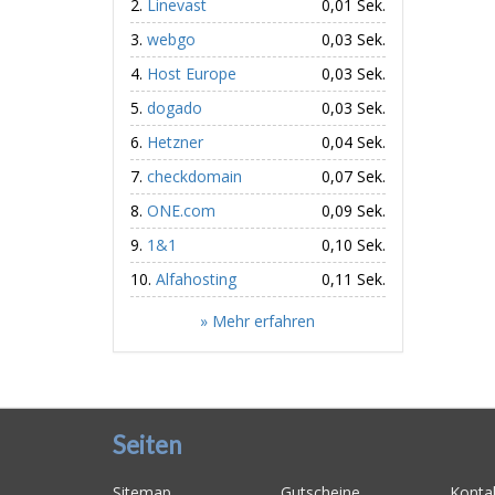
Linevast
0,01 Sek.
webgo
0,03 Sek.
Host Europe
0,03 Sek.
dogado
0,03 Sek.
Hetzner
0,04 Sek.
checkdomain
0,07 Sek.
ONE.com
0,09 Sek.
1&1
0,10 Sek.
Alfahosting
0,11 Sek.
» Mehr erfahren
Seiten
Sitemap
Gutscheine
Konta