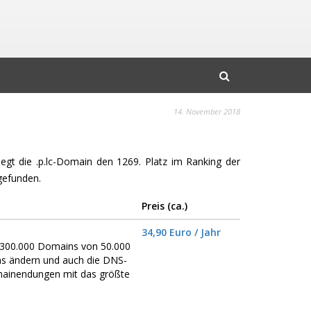
14. November 2018
legt die .p.lc-Domain den 1269. Platz im Ranking der
gefunden.
Preis (ca.)
34,90 Euro / Jahr
er 300.000 Domains von 50.000
ns ändern und auch die DNS-
omainendungen mit das größte