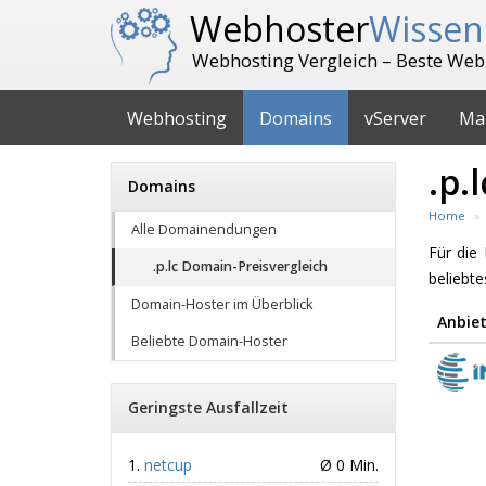
Webhoster
Wissen
Webhosting Vergleich – Beste Web
Webhosting
Domains
vServer
Ma
.p.
Domains
Home
Alle Domainendungen
Für di
.p.lc Domain-Preisvergleich
beliebt
Domain-Hoster im Überblick
Anbiet
Beliebte Domain-Hoster
Geringste Ausfallzeit
netcup
Ø 0 Min.