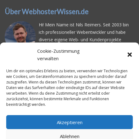
Über WebhosterWissen.de
Hi! Mein Name ist Nils Reimers. Seit 2003 bin
ich professioneller Webentwickler und habe
diverse eigene Web- und Kundenprojekte
realisiert. Dabei musste ich feststellen, dass es
Cookie-Zustimmung
schwierig ist gutes Webhosting zu finden: Bei
verwalten
vielen Anbietern ärgert man sich über
häufige
Serverausfälle
oder über
langsame
Um dir ein optimales Erlebnis zu bieten, verwenden wir Technologien
wie Cookies, um Geräteinformationen zu speichern und/oder darauf
Ladezeiten
. Deswegen habe ich im Mai 2016
zuzugreifen. Wenn du diesen Technologien zustimmst, können wir
angefangen, die bekanntesten Webhoster
Daten wie das Surfverhalten oder eindeutige IDs auf dieser Website
systematisch zu testen und deren
verarbeiten. Wenn du deine Zustimmung nicht erteilst oder
zurückziehst, können bestimmte Merkmale und Funktionen
Erreichbarkeit und Ladezeit für eine typische
beeinträchtigt werden.
Website basierend auf dem beliebten CMS-
System WordPress zu protokollieren. Auf
WebhosterWissen.de werte ich diese
Akzeptieren
Messungen kontinuierlich aus und gebe euch
Ablehnen
unabhängige Empfehlungen für den idealen