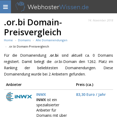
Webhoster
Wissen.de
Navigation
anzeigen
.or.bi Domain-
14. November 2018
Preisvergleich
Home
Domains
Alle Domainendungen
.or.bi Domain-Preisvergleich
Für die Domainendung
.or.bi
sind aktuell ca. 0 Domains
registiert. Damit belegt die .or.bi-Domain den 1262. Platz im
Ranking der beliebtesten Domainendungen. Diese
Domainendung wurde bei 2 Anbietern gefunden.
Anbieter
Preis (ca.)
INWX
83,30 Euro / Jahr
INWX
ist ein
spezialisierter
Anbieter für
Domains mit über