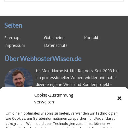
Seiten
Sitemap
Gutscheine
Kontakt
Impressum
Datenschutz
Über WebhosterWissen.de
Hi! Mein Name ist Nils Reimers. Seit 2003 bin
ich professioneller Webentwickler und habe
diverse eigene Web- und Kundenprojekte
realisiert. Dabei musste ich feststellen, dass es
Cookie-Zustimmung
schwierig ist gutes Webhosting zu finden: Bei
verwalten
vielen Anbietern ärgert man sich über
häufige
Serverausfälle
oder über
langsame
Um dir ein optimales Erlebnis zu bieten, verwenden wir Technologien
wie Cookies, um Geräteinformationen zu speichern und/oder darauf
Ladezeiten
. Deswegen habe ich im Mai 2016
zuzugreifen. Wenn du diesen Technologien zustimmst, können wir
angefangen, die bekanntesten Webhoster