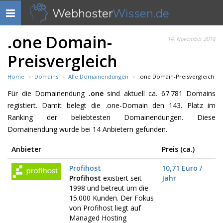
Webhoster
Wissen.de
Navigation
anzeigen
.one Domain-
14. November 2018
Preisvergleich
Home
Domains
Alle Domainendungen
.one Domain-Preisvergleich
Für die Domainendung
.one
sind aktuell ca. 67.781 Domains
registiert. Damit belegt die .one-Domain den 143. Platz im
Ranking der beliebtesten Domainendungen. Diese
Domainendung wurde bei 14 Anbietern gefunden.
Anbieter
Preis (ca.)
Profihost
10,71 Euro /
Profihost
existiert seit
Jahr
1998 und betreut um die
15.000 Kunden. Der Fokus
von Profihost liegt auf
Managed Hosting