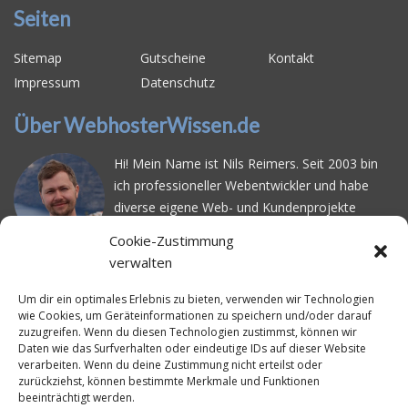
Seiten
Sitemap
Gutscheine
Kontakt
Impressum
Datenschutz
Über WebhosterWissen.de
Hi! Mein Name ist Nils Reimers. Seit 2003 bin
ich professioneller Webentwickler und habe
diverse eigene Web- und Kundenprojekte
realisiert. Dabei musste ich feststellen, dass es
Cookie-Zustimmung
schwierig ist gutes Webhosting zu finden: Bei
verwalten
vielen Anbietern ärgert man sich über
häufige
Serverausfälle
oder über
langsame
Um dir ein optimales Erlebnis zu bieten, verwenden wir Technologien
wie Cookies, um Geräteinformationen zu speichern und/oder darauf
Ladezeiten
. Deswegen habe ich im Mai 2016
zuzugreifen. Wenn du diesen Technologien zustimmst, können wir
angefangen, die bekanntesten Webhoster
Daten wie das Surfverhalten oder eindeutige IDs auf dieser Website
systematisch zu testen und deren
verarbeiten. Wenn du deine Zustimmung nicht erteilst oder
zurückziehst, können bestimmte Merkmale und Funktionen
Erreichbarkeit und Ladezeit für eine typische
beeinträchtigt werden.
Website basierend auf dem beliebten CMS-