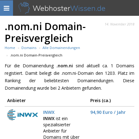
Webhoster
Wissen.de
Navigation
anzeigen
.nom.ni Domain-
14. November 2018
Preisvergleich
Home
Domains
Alle Domainendungen
.nom.ni Domain-Preisvergleich
Für die Domainendung
.nom.ni
sind aktuell ca. 1 Domains
registiert. Damit belegt die .nom.ni-Domain den 1203. Platz im
Ranking der beliebtesten Domainendungen. Diese
Domainendung wurde bei 2 Anbietern gefunden.
Anbieter
Preis (ca.)
INWX
94,90 Euro / Jahr
INWX
ist ein
spezialisierter
Anbieter für
Domains mit über