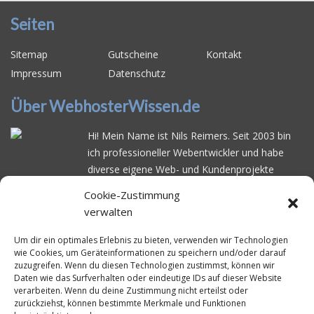
Seiten
Sitemap
Gutscheine
Kontakt
Impressum
Datenschutz
Über WebhosterWissen.de
Hi! Mein Name ist Nils Reimers. Seit 2003 bin
ich professioneller Webentwickler und habe
diverse eigene Web- und Kundenprojekte
realisiert. Dabei musste ich feststellen, dass es
Cookie-Zustimmung
schwierig ist gutes Webhosting zu finden: Bei
verwalten
vielen Anbietern ärgert man sich über
häufige
Serverausfälle
oder über
langsame
Um dir ein optimales Erlebnis zu bieten, verwenden wir Technologien
wie Cookies, um Geräteinformationen zu speichern und/oder darauf
Ladezeiten
. Deswegen habe ich im Mai 2016
zuzugreifen. Wenn du diesen Technologien zustimmst, können wir
angefangen, die bekanntesten Webhoster
Daten wie das Surfverhalten oder eindeutige IDs auf dieser Website
systematisch zu testen und deren
verarbeiten. Wenn du deine Zustimmung nicht erteilst oder
zurückziehst, können bestimmte Merkmale und Funktionen
Erreichbarkeit und Ladezeit für eine typische