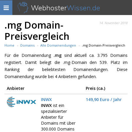
Webhoster
Wissen.de
Navigation
anzeigen
.mg Domain-
14. November 2018
Preisvergleich
Home
Domains
Alle Domainendungen
.mg Domain-Preisvergleich
Für die Domainendung
.mg
sind aktuell ca. 3.795 Domains
registiert. Damit belegt die .mg-Domain den 539. Platz im
Ranking der beliebtesten Domainendungen. Diese
Domainendung wurde bei 4 Anbietern gefunden.
Anbieter
Preis (ca.)
INWX
149,90 Euro / Jahr
INWX
ist ein
spezialisierter
Anbieter für
Domains mit über
300.000 Domains