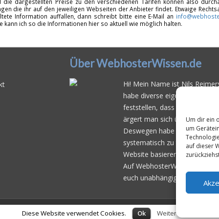
d die dargestellten Preise zu den verschiedenen Tarifen können also durcha
gen die ihr auf den jeweiligen Webseiten der Anbieter findet. Etwaige Rechts
ltete Information auffallen, dann schreibt bitte eine E-Mail an
info@webhoste
fe kann ich so die Informationen hier so aktuell wie möglich halten.
Über WebhosterWissen.de
Hi! Mein Name ist Nils Reimers
kt
habe diverse eigene Web- und 
feststellen, dass es schwierig 
ärgert man sich über
häufige 
Um dir ein 
um Gerätein
Deswegen habe ich im Mai 20
Technologie
systematisch zu testen und der
auf dieser 
Website basierend auf dem be
zurückziehs
Auf WebhosterWissen.de werte
euch unabhängige Empfehlunge
Akze
© 2026
WebhosterWissen.de
Diese Website verwendet Cookies.
Ok
Weitere Infos