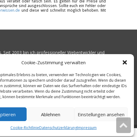
us veraltet oder falsch sein. Es gelten nur die Preise und
ansprüche sind ausgeschlossen. Sollte euch ein Fehler oder
rwissen.de
und diese wird schnellst möglich behoben. Mit
. Seit 2003 bin ich professioneller Webentwickler und
Kundenprojekte realisiert. Dabei musste ich
Cookie-Zustimmung verwalten
ist gutes Webhosting zu finden: Bei vielen Anbietern
Serverausfälle
oder über
langsame Ladezeiten
.
optimales Erlebnis zu bieten, verwenden wir Technologien wie Cookies,
formationen zu speichern und/oder darauf zuzugreifen. Wenn du diesen
16 angefangen, die bekanntesten Webhoster
n zustimmst, können wir Daten wie das Surfverhalten oder eindeutige IDs
en Erreichbarkeit und Ladezeit für eine typische
Website verarbeiten. Wenn du deine Zustimmung nicht erteilst oder
liebten CMS-System WordPress zu protokollieren.
t, können bestimmte Merkmale und Funktionen beeinträchtigt werden.
 ich diese Messungen kontinuierlich aus und gebe
n für den idealen Webhoster.
ptieren
Ablehnen
Einstellungen ansehen
Cookie-Richtlinie
Datenschutzerklärung
Impressum