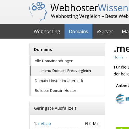
Webhoster
Wissen
Webhosting Vergleich – Beste Web
Webhosting
Domains
vServer
Ma
.me
Domains
Home
Alle Domainendungen
Für di
.menu Domain-Preisvergleich
der bel
Domain-Hoster im Überblick
Anbiet
Beliebte Domain-Hoster
Geringste Ausfallzeit
netcup
Ø 0 Min.