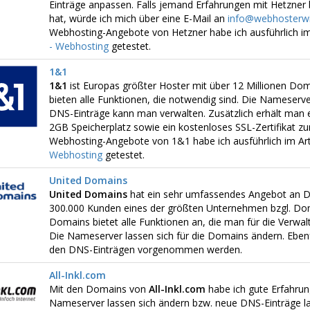
Einträge anpassen. Falls jemand Erfahrungen mit Hetzner 
hat, würde ich mich über eine E-Mail an
info@webhosterwi
Webhosting-Angebote von Hetzner habe ich ausführlich im
- Webhosting
getestet.
1&1
1&1
ist Europas größter Hoster mit über 12 Millionen Do
bieten alle Funktionen, die notwendig sind. Die Nameserv
DNS-Einträge kann man verwalten. Zusätzlich erhält man 
2GB Speicherplatz sowie ein kostenloses SSL-Zertifikat zu
Webhosting-Angebote von 1&1 habe ich ausführlich im Art
Webhosting
getestet.
United Domains
United Domains
hat ein sehr umfassendes Angebot an D
300.000 Kunden eines der größten Unternehmen bzgl. Dom
Domains bietet alle Funktionen an, die man für die Verwa
Die Nameserver lassen sich für die Domains ändern. Ebenf
den DNS-Einträgen vorgenommen werden.
All-Inkl.com
Mit den Domains von
All-Inkl.com
habe ich gute Erfahru
Nameserver lassen sich ändern bzw. neue DNS-Einträge las