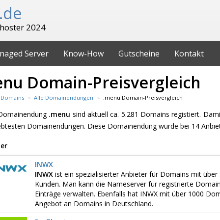
.de
hoster 2024
naged Server
Know-How
Gutscheine
Kontakt
nu Domain-Preisvergleich
Domains
Alle Domainendungen
.menu Domain-Preisvergleich
e Domainendung
.menu
sind aktuell ca. 5.281 Domains registiert. Da
iebtesten Domainendungen. Diese Domainendung wurde bei 14 Anbiet
er
INWX
INWX
ist ein spezialisierter Anbieter für Domains mit üb
Kunden. Man kann die Nameserver für registrierte Domai
Einträge verwalten. Ebenfalls hat INWX mit über 1000 D
Angebot an Domains in Deutschland.