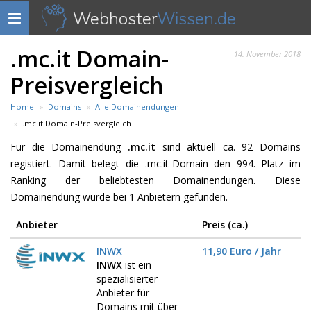
Webhoster
Wissen.de
Navigation
anzeigen
.mc.it Domain-
14. November 2018
Preisvergleich
Home
Domains
Alle Domainendungen
.mc.it Domain-Preisvergleich
Für die Domainendung
.mc.it
sind aktuell ca. 92 Domains
registiert. Damit belegt die .mc.it-Domain den 994. Platz im
Ranking der beliebtesten Domainendungen. Diese
Domainendung wurde bei 1 Anbietern gefunden.
Anbieter
Preis (ca.)
INWX
11,90 Euro / Jahr
INWX
ist ein
spezialisierter
Anbieter für
Domains mit über