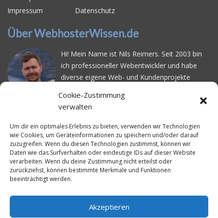
Impressum
Datenschutz
Über WebhosterWissen.de
Hi! Mein Name ist Nils Reimers. Seit 2003 bin
ich professioneller Webentwickler und habe
diverse eigene Web- und Kundenprojekte
realisiert. Dabei musste ich feststellen, dass es
Cookie-Zustimmung
schwierig ist gutes Webhosting zu finden: Bei
verwalten
vielen Anbietern ärgert man sich über
häufige
Serverausfälle
oder über
langsame
Um dir ein optimales Erlebnis zu bieten, verwenden wir Technologien
wie Cookies, um Geräteinformationen zu speichern und/oder darauf
Ladezeiten
. Deswegen habe ich im Mai 2016
zuzugreifen. Wenn du diesen Technologien zustimmst, können wir
angefangen, die bekanntesten Webhoster
Daten wie das Surfverhalten oder eindeutige IDs auf dieser Website
systematisch zu testen und deren
verarbeiten. Wenn du deine Zustimmung nicht erteilst oder
zurückziehst, können bestimmte Merkmale und Funktionen
Erreichbarkeit und Ladezeit für eine typische
beeinträchtigt werden.
Website basierend auf dem beliebten CMS-
System WordPress zu protokollieren. Auf
WebhosterWissen.de werte ich diese
Akzeptieren
Messungen kontinuierlich aus und gebe euch