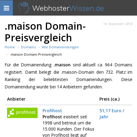
Webhoster
Wissen.de
Navigation
anzeigen
.maison Domain-
14. November 2018
Preisvergleich
Home
Domains
Alle Domainendungen
.maison Domain-Preisvergleich
Für die Domainendung
.maison
sind aktuell ca. 964 Domains
registiert. Damit belegt die .maison-Domain den 732. Platz im
Ranking der beliebtesten Domainendungen. Diese
Domainendung wurde bei 14 Anbietern gefunden.
Anbieter
Preis (ca.)
Profihost
51,17 Euro /
Profihost
existiert seit
Jahr
1998 und betreut um die
15.000 Kunden. Der Fokus
von Profihost liegt auf