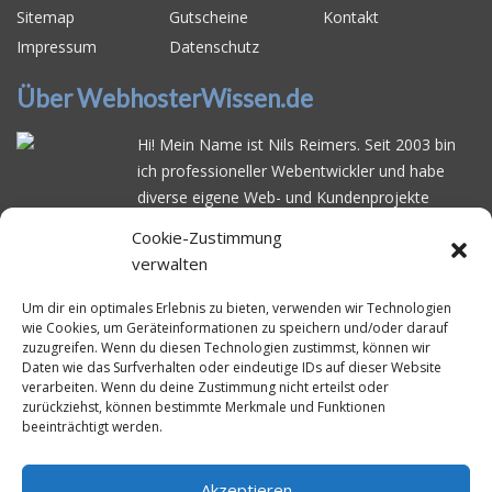
Sitemap
Gutscheine
Kontakt
Impressum
Datenschutz
Über WebhosterWissen.de
Hi! Mein Name ist Nils Reimers. Seit 2003 bin
ich professioneller Webentwickler und habe
diverse eigene Web- und Kundenprojekte
realisiert. Dabei musste ich feststellen, dass es
Cookie-Zustimmung
schwierig ist gutes Webhosting zu finden: Bei
verwalten
vielen Anbietern ärgert man sich über
häufige
Serverausfälle
oder über
langsame
Um dir ein optimales Erlebnis zu bieten, verwenden wir Technologien
wie Cookies, um Geräteinformationen zu speichern und/oder darauf
Ladezeiten
. Deswegen habe ich im Mai 2016
zuzugreifen. Wenn du diesen Technologien zustimmst, können wir
angefangen, die bekanntesten Webhoster
Daten wie das Surfverhalten oder eindeutige IDs auf dieser Website
systematisch zu testen und deren
verarbeiten. Wenn du deine Zustimmung nicht erteilst oder
zurückziehst, können bestimmte Merkmale und Funktionen
Erreichbarkeit und Ladezeit für eine typische
beeinträchtigt werden.
Website basierend auf dem beliebten CMS-
System WordPress zu protokollieren. Auf
WebhosterWissen.de werte ich diese
Akzeptieren