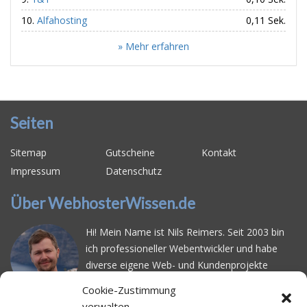
Alfahosting
0,11 Sek.
» Mehr erfahren
Seiten
Sitemap
Gutscheine
Kontakt
Impressum
Datenschutz
Über WebhosterWissen.de
Hi! Mein Name ist Nils Reimers. Seit 2003 bin
ich professioneller Webentwickler und habe
diverse eigene Web- und Kundenprojekte
realisiert. Dabei musste ich feststellen, dass es
Cookie-Zustimmung
schwierig ist gutes Webhosting zu finden: Bei
verwalten