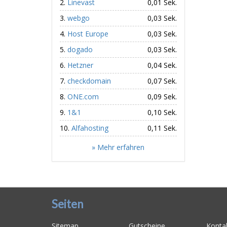
Linevast
0,01 Sek.
webgo
0,03 Sek.
Host Europe
0,03 Sek.
dogado
0,03 Sek.
Hetzner
0,04 Sek.
checkdomain
0,07 Sek.
ONE.com
0,09 Sek.
1&1
0,10 Sek.
Alfahosting
0,11 Sek.
» Mehr erfahren
Seiten
Sitemap
Gutscheine
Konta