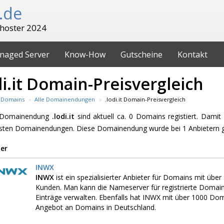
.de
hoster 2024
naged Server
Know-How
Gutscheine
Kontakt
di.it Domain-Preisvergleich
Domains
Alle Domainendungen
.lodi.it Domain-Preisvergleich
e Domainendung
.lodi.it
sind aktuell ca. 0 Domains registiert. Damit 
esten Domainendungen. Diese Domainendung wurde bei 1 Anbietern 
er
INWX
INWX
ist ein spezialisierter Anbieter für Domains mit üb
Kunden. Man kann die Nameserver für registrierte Domai
Einträge verwalten. Ebenfalls hat INWX mit über 1000 D
Angebot an Domains in Deutschland.