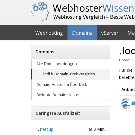
Webhoster
Wissen
Webhosting Vergleich – Beste Web
Webhosting
Domains
vServer
Ma
.lo
Domains
Home
Alle Domainendungen
Für di
.lodi.it Domain-Preisvergleich
beliebt
Domain-Hoster im Überblick
Anbiet
Beliebte Domain-Hoster
Geringste Ausfallzeit
netcup
Ø 0 Min.