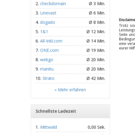
checkdomain
Ø 3 Min.
Linevast
Ø 6 Min.
Disclaime
dogado
Ø 8 Min.
Trotz so
Leistungs
1&1
Ø 12 Min.
Seite un
Bedingun
All-Inkl.com
Ø 14 Min.
eine vera
eurer Hil
ONE.com
Ø 19 Min.
webgo
Ø 20 Min.
manitu
Ø 20 Min.
Strato
Ø 42 Min.
» Mehr erfahren
Schnellste Ladezeit
Mittwald
0,00 Sek.