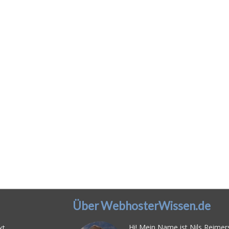
Über WebhosterWissen.de
Hi! Mein Name ist Nils Reimers
kt