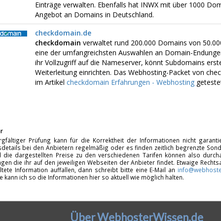
Einträge verwalten. Ebenfalls hat INWX mit über 1000 D
Angebot an Domains in Deutschland.
checkdomain.de
checkdomain
verwaltet rund 200.000 Domains von 50.00
eine der umfangreichsten Auswahlen an Domain-Endungen
ihr Vollzugriff auf die Nameserver, könnt Subdomains erste
Weiterleitung einrichten. Das Webhosting-Packet von chec
im Artikel
checkdomain Erfahrungen - Webhosting
getestet
r
rgfältiger Prüfung kann für die Korrektheit der Informationen nicht garan
details bei den Anbietern regelmäßig oder es finden zeitlich begrenzte Sonde
d die dargestellten Preise zu den verschiedenen Tarifen können also durcha
gen die ihr auf den jeweiligen Webseiten der Anbieter findet. Etwaige Rechts
ltete Information auffallen, dann schreibt bitte eine E-Mail an
info@webhoste
fe kann ich so die Informationen hier so aktuell wie möglich halten.
Über WebhosterWissen.de