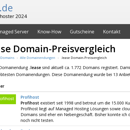
.de
hoster 2024
naged Server
Know-How
Gutscheine
Kontakt
ase Domain-Preisvergleich
Domains
Alle Domainendungen
.lease Domain-Preisvergleich
e Domainendung
.lease
sind aktuell ca. 1.772 Domains registiert. Dam
iebtesten Domainendungen. Diese Domainendung wurde bei 13 Anbiet
er
Profihost
Profihost
existiert seit 1998 und betreut um die 15.000 
Profihost liegt auf Managed Hosting Lösungen sowie clou
Domains sind eher ein Nebengeschäft. Bisher konnte ich d
noch nicht testen.