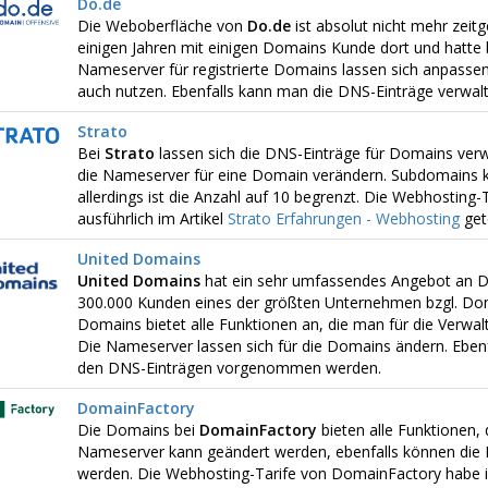
Do.de
Die Weboberfläche von
Do.de
ist absolut nicht mehr zeitg
einigen Jahren mit einigen Domains Kunde dort und hatte 
Nameserver für registrierte Domains lassen sich anpasse
auch nutzen. Ebenfalls kann man die DNS-Einträge verwalt
Strato
Bei
Strato
lassen sich die DNS-Einträge für Domains ver
die Nameserver für eine Domain verändern. Subdomains 
allerdings ist die Anzahl auf 10 begrenzt. Die Webhosting-
ausführlich im Artikel
Strato Erfahrungen - Webhosting
get
United Domains
United Domains
hat ein sehr umfassendes Angebot an D
300.000 Kunden eines der größten Unternehmen bzgl. Dom
Domains bietet alle Funktionen an, die man für die Verwa
Die Nameserver lassen sich für die Domains ändern. Ebenf
den DNS-Einträgen vorgenommen werden.
DomainFactory
Die Domains bei
DomainFactory
bieten alle Funktionen, 
Nameserver kann geändert werden, ebenfalls können die 
werden. Die Webhosting-Tarife von DomainFactory habe ich