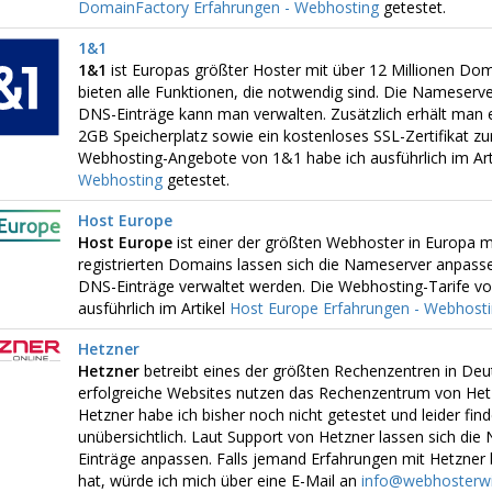
DomainFactory Erfahrungen - Webhosting
getestet.
1&1
1&1
ist Europas größter Hoster mit über 12 Millionen Do
bieten alle Funktionen, die notwendig sind. Die Nameserv
DNS-Einträge kann man verwalten. Zusätzlich erhält man 
2GB Speicherplatz sowie ein kostenloses SSL-Zertifikat zu
Webhosting-Angebote von 1&1 habe ich ausführlich im Art
Webhosting
getestet.
Host Europe
Host Europe
ist einer der größten Webhoster in Europa m
registrierten Domains lassen sich die Nameserver anpasse
DNS-Einträge verwaltet werden. Die Webhosting-Tarife vo
ausführlich im Artikel
Host Europe Erfahrungen - Webhost
Hetzner
Hetzner
betreibt eines der größten Rechenzentren in Deut
erfolgreiche Websites nutzen das Rechenzentrum von Het
Hetzner habe ich bisher noch nicht getestet und leider find
unübersichtlich. Laut Support von Hetzner lassen sich di
Einträge anpassen. Falls jemand Erfahrungen mit Hetzner 
hat, würde ich mich über eine E-Mail an
info@webhosterwi