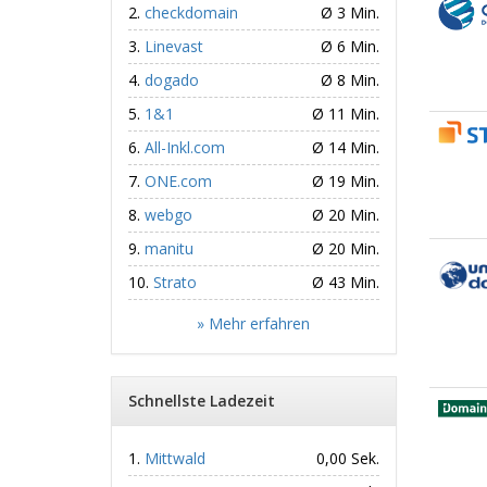
checkdomain
Ø 3 Min.
Linevast
Ø 6 Min.
dogado
Ø 8 Min.
1&1
Ø 11 Min.
All-Inkl.com
Ø 14 Min.
ONE.com
Ø 19 Min.
webgo
Ø 20 Min.
manitu
Ø 20 Min.
Strato
Ø 43 Min.
» Mehr erfahren
Schnellste Ladezeit
Mittwald
0,00 Sek.