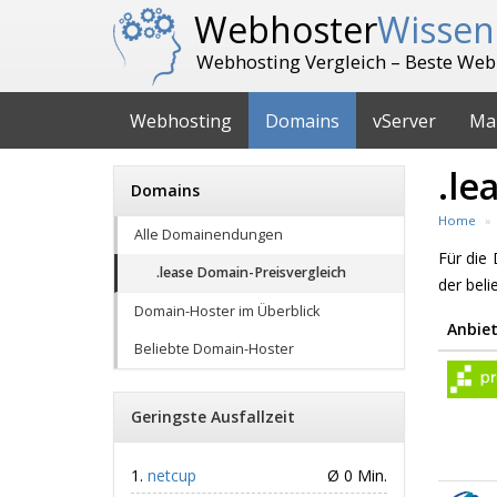
Webhoster
Wissen
Webhosting Vergleich – Beste Web
Webhosting
Domains
vServer
Ma
.le
Domains
Home
Alle Domainendungen
Für di
.lease Domain-Preisvergleich
der bel
Domain-Hoster im Überblick
Anbiet
Beliebte Domain-Hoster
Geringste Ausfallzeit
netcup
Ø 0 Min.