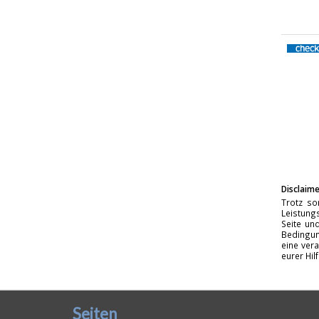
Disclaime
Trotz so
Leistungs
Seite un
Bedingun
eine vera
eurer Hil
Seiten