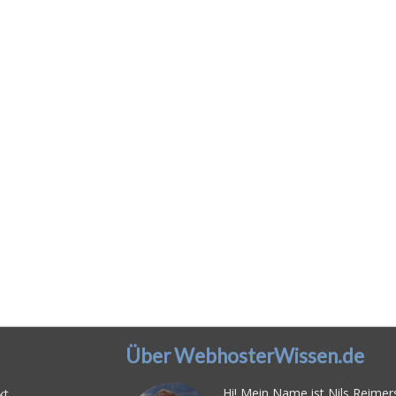
Über WebhosterWissen.de
Hi! Mein Name ist Nils Reimers
kt