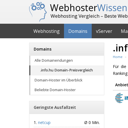
Webhoster
Wissen
Webhosting Vergleich – Beste Web
Webhosting
Domains
vServer
Ma
.in
Domains
Home
Alle Domainendungen
Für di
.info.hu Domain-Preisvergleich
Ranking
Domain-Hoster im Überblick
Anbiet
Beliebte Domain-Hoster
Geringste Ausfallzeit
netcup
Ø 0 Min.