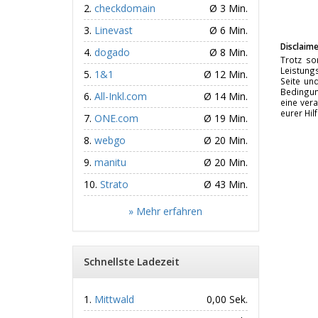
checkdomain
Ø 3 Min.
Linevast
Ø 6 Min.
Disclaime
dogado
Ø 8 Min.
Trotz so
Leistungs
1&1
Ø 12 Min.
Seite un
Bedingun
All-Inkl.com
Ø 14 Min.
eine vera
eurer Hil
ONE.com
Ø 19 Min.
webgo
Ø 20 Min.
manitu
Ø 20 Min.
Strato
Ø 43 Min.
» Mehr erfahren
Schnellste Ladezeit
Mittwald
0,00 Sek.