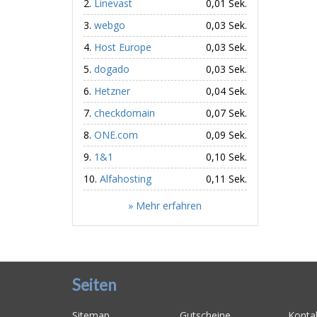
Linevast
0,01 Sek.
webgo
0,03 Sek.
Host Europe
0,03 Sek.
dogado
0,03 Sek.
Hetzner
0,04 Sek.
checkdomain
0,07 Sek.
ONE.com
0,09 Sek.
1&1
0,10 Sek.
Alfahosting
0,11 Sek.
» Mehr erfahren
Seiten
Sitemap
Gutscheine
Konta