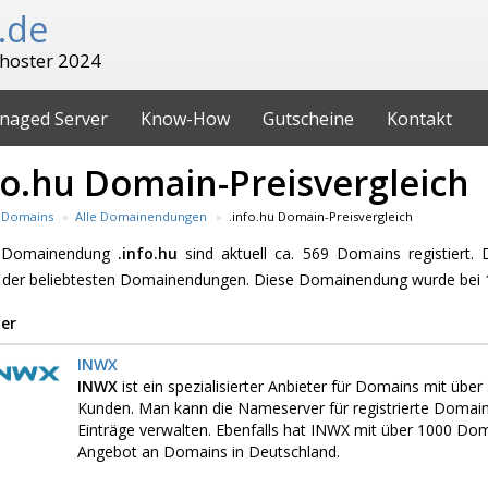
.de
hoster 2024
naged Server
Know-How
Gutscheine
Kontakt
fo.hu Domain-Preisvergleich
Domains
Alle Domainendungen
.info.hu Domain-Preisvergleich
e Domainendung
.info.hu
sind aktuell ca. 569 Domains registiert. 
 der beliebtesten Domainendungen. Diese Domainendung wurde bei 1
er
INWX
INWX
ist ein spezialisierter Anbieter für Domains mit üb
Kunden. Man kann die Nameserver für registrierte Domai
Einträge verwalten. Ebenfalls hat INWX mit über 1000 D
Angebot an Domains in Deutschland.