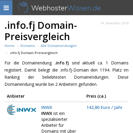
Webhoster
Wissen.de
Navigation
anzeigen
.info.fj Domain-
14. November 2018
Preisvergleich
Home
Domains
Alle Domainendungen
.info.fj Domain-Preisvergleich
Für die Domainendung
.info.fj
sind aktuell ca. 1 Domains
registiert. Damit belegt die .info.fj-Domain den 1194. Platz im
Ranking der beliebtesten Domainendungen. Diese
Domainendung wurde bei 2 Anbietern gefunden.
Anbieter
Preis (ca.)
INWX
142,80 Euro / Jahr
INWX
ist ein
spezialisierter
Anbieter für
Domains mit über