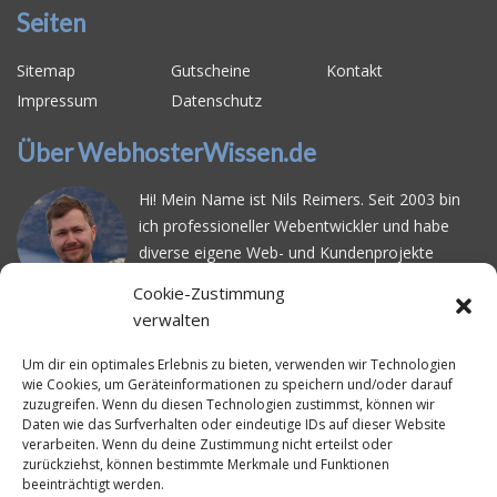
Seiten
Sitemap
Gutscheine
Kontakt
Impressum
Datenschutz
Über WebhosterWissen.de
Hi! Mein Name ist Nils Reimers. Seit 2003 bin
ich professioneller Webentwickler und habe
diverse eigene Web- und Kundenprojekte
realisiert. Dabei musste ich feststellen, dass es
Cookie-Zustimmung
schwierig ist gutes Webhosting zu finden: Bei
verwalten
vielen Anbietern ärgert man sich über
häufige
Serverausfälle
oder über
langsame
Um dir ein optimales Erlebnis zu bieten, verwenden wir Technologien
wie Cookies, um Geräteinformationen zu speichern und/oder darauf
Ladezeiten
. Deswegen habe ich im Mai 2016
zuzugreifen. Wenn du diesen Technologien zustimmst, können wir
angefangen, die bekanntesten Webhoster
Daten wie das Surfverhalten oder eindeutige IDs auf dieser Website
systematisch zu testen und deren
verarbeiten. Wenn du deine Zustimmung nicht erteilst oder
zurückziehst, können bestimmte Merkmale und Funktionen
Erreichbarkeit und Ladezeit für eine typische
beeinträchtigt werden.
Website basierend auf dem beliebten CMS-