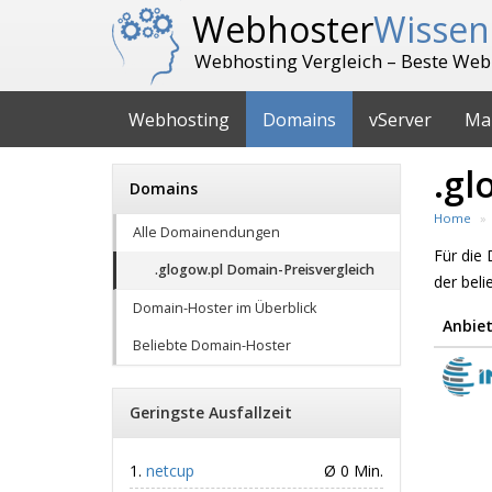
Webhoster
Wissen
Webhosting Vergleich – Beste Web
Webhosting
Domains
vServer
Ma
.gl
Domains
Home
Alle Domainendungen
Für die
.glogow.pl Domain-Preisvergleich
der bel
Domain-Hoster im Überblick
Anbiet
Beliebte Domain-Hoster
Geringste Ausfallzeit
netcup
Ø 0 Min.