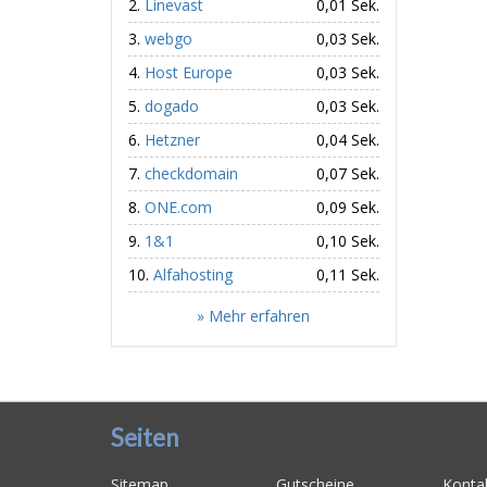
Linevast
0,01 Sek.
webgo
0,03 Sek.
Host Europe
0,03 Sek.
dogado
0,03 Sek.
Hetzner
0,04 Sek.
checkdomain
0,07 Sek.
ONE.com
0,09 Sek.
1&1
0,10 Sek.
Alfahosting
0,11 Sek.
» Mehr erfahren
Seiten
Sitemap
Gutscheine
Konta