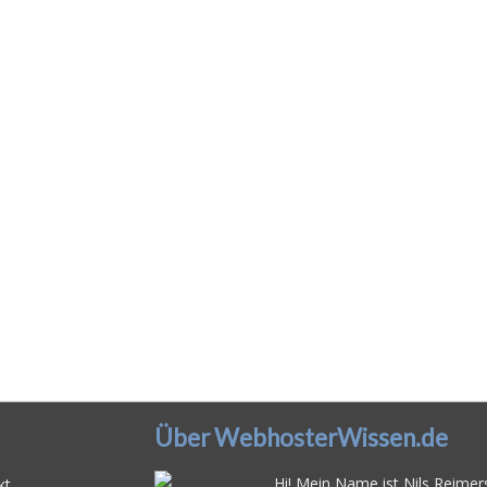
Über WebhosterWissen.de
Hi! Mein Name ist Nils Reimers
kt