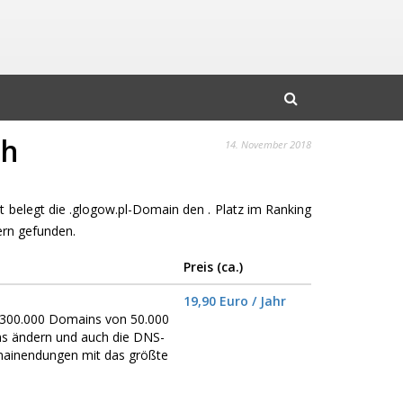
ch
14. November 2018
it belegt die .glogow.pl-Domain den . Platz im Ranking
rn gefunden.
Preis (ca.)
19,90 Euro / Jahr
er 300.000 Domains von 50.000
ns ändern und auch die DNS-
omainendungen mit das größte