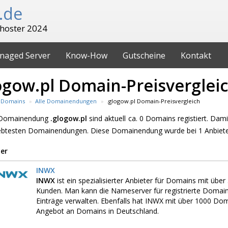
.de
hoster 2024
naged Server
Know-How
Gutscheine
Kontakt
ogow.pl Domain-Preisverglei
Domains
Alle Domainendungen
.glogow.pl Domain-Preisvergleich
 Domainendung
.glogow.pl
sind aktuell ca. 0 Domains registiert. Dam
iebtesten Domainendungen. Diese Domainendung wurde bei 1 Anbiete
er
INWX
INWX
ist ein spezialisierter Anbieter für Domains mit üb
Kunden. Man kann die Nameserver für registrierte Domai
Einträge verwalten. Ebenfalls hat INWX mit über 1000 D
Angebot an Domains in Deutschland.