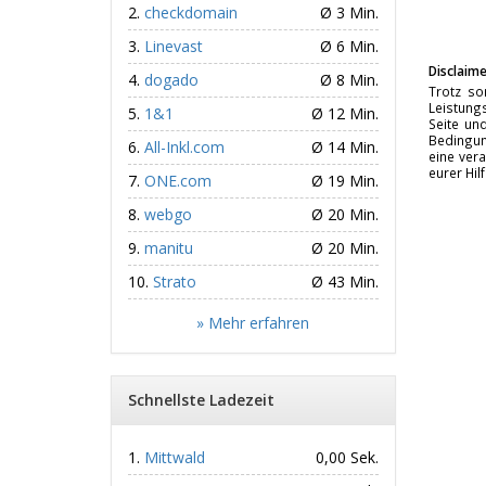
checkdomain
Ø 3 Min.
Linevast
Ø 6 Min.
Disclaime
dogado
Ø 8 Min.
Trotz so
Leistungs
1&1
Ø 12 Min.
Seite un
Bedingun
All-Inkl.com
Ø 14 Min.
eine vera
eurer Hil
ONE.com
Ø 19 Min.
webgo
Ø 20 Min.
manitu
Ø 20 Min.
Strato
Ø 43 Min.
» Mehr erfahren
Schnellste Ladezeit
Mittwald
0,00 Sek.