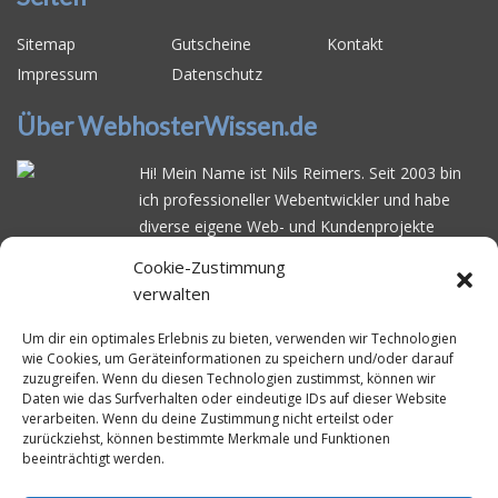
Sitemap
Gutscheine
Kontakt
Impressum
Datenschutz
Über WebhosterWissen.de
Hi! Mein Name ist Nils Reimers. Seit 2003 bin
ich professioneller Webentwickler und habe
diverse eigene Web- und Kundenprojekte
realisiert. Dabei musste ich feststellen, dass es
Cookie-Zustimmung
schwierig ist gutes Webhosting zu finden: Bei
verwalten
vielen Anbietern ärgert man sich über
häufige
Serverausfälle
oder über
langsame
Um dir ein optimales Erlebnis zu bieten, verwenden wir Technologien
wie Cookies, um Geräteinformationen zu speichern und/oder darauf
Ladezeiten
. Deswegen habe ich im Mai 2016
zuzugreifen. Wenn du diesen Technologien zustimmst, können wir
angefangen, die bekanntesten Webhoster
Daten wie das Surfverhalten oder eindeutige IDs auf dieser Website
systematisch zu testen und deren
verarbeiten. Wenn du deine Zustimmung nicht erteilst oder
zurückziehst, können bestimmte Merkmale und Funktionen
Erreichbarkeit und Ladezeit für eine typische
beeinträchtigt werden.
Website basierend auf dem beliebten CMS-
System WordPress zu protokollieren. Auf