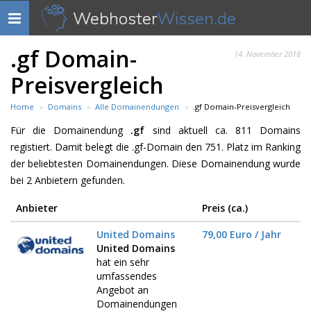
Webhoster
Wissen.de
Navigation
anzeigen
.gf Domain-
14. November 2018
Preisvergleich
Home
Domains
Alle Domainendungen
.gf Domain-Preisvergleich
Für die Domainendung
.gf
sind aktuell ca. 811 Domains
registiert. Damit belegt die .gf-Domain den 751. Platz im Ranking
der beliebtesten Domainendungen. Diese Domainendung wurde
bei 2 Anbietern gefunden.
Anbieter
Preis (ca.)
United Domains
79,00 Euro / Jahr
United Domains
hat ein sehr
umfassendes
Angebot an
Domainendungen